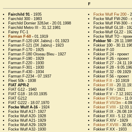
F
Fairchild 91
- 1935
Focke Wulf Fw 200
- 2
Fairchild 300 - 1983
Focke Wulf FW-260 - 
Fairchild Dornier 328Jet - 20.01.1998
Focke Wulf FW-300 - 
Fairchild Metro III - 31.12.1981
Focke-Wulf GL18 - 19
Fairey FC-1
Focke-Wulf GL22 - 19
Farman F-60
-
01.1919
Focke Wulf TO - прое
Farman F-120 (4X Jabiru) - 01.1923
Fokker 50
- 28.11.198
Farman F-121 (3X Jabiru) - 1923
Fokker 100 - 30.11.19
Farman F-170 - 1925
Fokker F-10
Farman F-180 Oiseau Bleu - 1927
Fokker F.24 - проект
Farman F-190 - 1929
Fokker F.26 - проект
Farman F-220 - 1930
Fokker F.27 - 24.11.1
Farman F-301 - 1930
Fokker F.28 - 9.05.19
Farman F-430 - 1934
Fokker F.32 - 09.1929
Farman F-2234 - 07.1937
Fokker F.56 - проект
Fleet 50k - 1938
Fokker F.II
- 10.1919
FIAT APR-2
Fokker F.III
- 20.11.19
FIAT G12 - 1940
Fokker F.IV - 1921
FIAT G18 - 18.03.1935
Fokker F.V - 7.12.192
FIAT G212
Fokker F.VII/1m
- 11.
FIAT G222 - 18.07.1970
Fokker F.VII/3m
- 4.0
Focke Wulf A-16
- 1924
Fokker F.VIII
- 12.03.
Focke Wulf A17- 1927
Fokker F.IX - 26.08.1
Focke Wulf A20- 1928
Fokker F.XII - 5.12.19
Focke Wulf A21- 1929
Fokker F.XIV - 1929
Focke Wulf A29- 1929
Fokker F.XVIII
- 30.06
Focke Wulf A32- 1930
Fokker F.XX - 1933