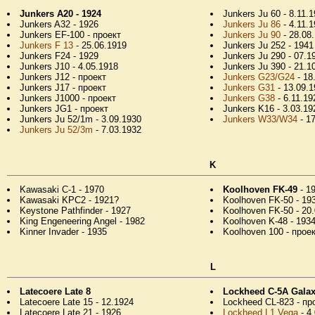
Junkers A20 - 1924
Junkers Ju 60 - 8.11.
Junkers A32 - 1926
Junkers Ju 86
- 4.11.
Junkers EF-100 - проект
Junkers Ju 90
- 28.08
Junkers F 13
- 25.06.1919
Junkers Ju 252 - 1941
Junkers F24 - 1929
Junkers Ju 290 - 07.1
Junkers J10 - 4.05.1918
Junkers Ju 390 - 21.1
Junkers J12 - проект
Junkers G23/G24
- 18
Junkers J17 - проект
Junkers G31
- 13.09.1
Junkers J1000 - проект
Junkers G38
- 6.11.19
Junkers JG1 - проект
Junkers K16 - 3.03.19
Junkers Ju 52/1m - 3.09.1930
Junkers W33/W34
- 1
Junkers Ju 52/3m
- 7.03.1932
K
Kawasaki C-1 - 1970
Koolhoven FK-49
- 1
Kawasaki KPC2 - 1921?
Koolhoven FK-50 - 19
Keystone Pathfinder - 1927
Koolhoven FK-50 - 20
King Engeneering Angel - 1982
Koolhoven K-48 - 193
Kinner Invader - 1935
Koolhoven 100 - прое
L
Latecoere Late 8
Lockheed C-5A Gala
Latecoere Late 15 - 12.1924
Lockheed CL-823 - пр
Latecoere Late 21 - 1926
Lockheed L1 Vega
- 4