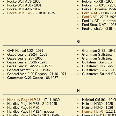
Focke Wulf A33- 1930
Fokker F.XXII - 1935
Focke Wulf A38 - 1931
Fokker F.XXXVI - 23.
Focke Wulf A43- 1932
Fokker Universal Mode
Focke Wulf FW-58
- 18.01.1935
Ford 4-AT
- 11.06.192
Ford 5-AT
- 27.07.192
Ford 14-AT - не летал
Ford Stout 3-AT - 192
Fredrichshafen G-III
G
GAF Nomad N22 - 1971
Grumman G-73 - 1946
Gates Learjet 23/24 - 1963
Grumman Gulfstream I
Gates Learjet 25 - 1966
Grumman Gulfstream I
Gates Learjet 35/36 - 1973
Gulfstream Aero Comm
Gates Learjet 54/55/56 - 1977
Gulfstream III - 1979
General Aircraft ST-18 -1936
Gulfstream GA-7 - 21.
General Avia F-20 Pegaso - 21.10.1971
Gulfstream Sukhoi SS
Grumman G-21 Goose
- 06.1937
H
Handley Page H.P.42
- 17.11.1930
Heinkel CM191
- 19.0
Handley Page H.P.68 - 2.12.1945
Heinkel HD39 - 1925
Handley Page H.P.70
Heinkel HD40 - 1926
Handley Page H.P.127 - проект
Heinkel He 70
- 1.12.
Handley Page HPR-1 - 19.05.1946
Heinkel He-111 - 10.0