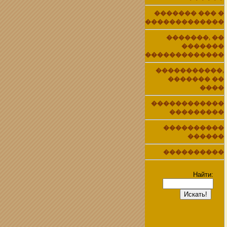
������� ��� �
�������������
�������, ��
�������
�������������
�����������,
������� ��
����
������������
���������
����������
������
����������
Найти: