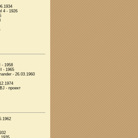
06.1934
l 4 - 1926
6
8
5
 - 1958
I - 1965
ander - 26.03.1960
12.1974
BJ - проект
5.1962
1932
3.1935