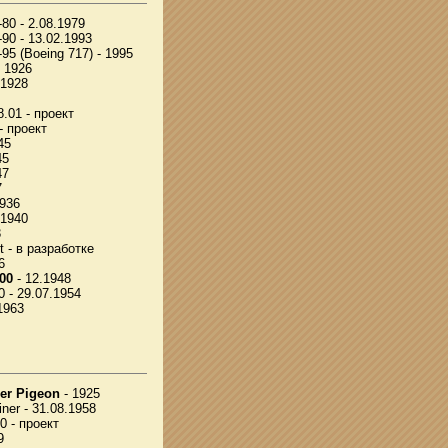
80 - 2.08.1979
90 - 13.02.1993
95 (Boeing 717) - 1995
 1926
 1928
.01 - проект
- проект
45
45
47
7
1936
.1940
3
t - в разработке
6
00
- 12.1948
 - 29.07.1954
1963
ier Pigeon
- 1925
iner - 31.08.1958
0 - проект
9