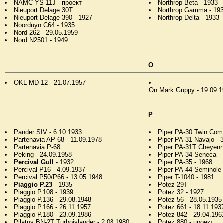
NAMC YS-11J - проект
Northrop Beta - 1933
Nieuport Delage 30T
Northrop Gamma - 19
Nieuport Delage 390 - 1927
Northrop Delta - 1933
Noorduyn C64 - 1935
Nord 262 - 29.05.1959
Nord N2501 - 1949
O
OKL MD-12 - 21.07.1957
On Mark Guppy - 19.09.1
P
Pander SIV - 6.10.1933
Piper PA-30 Twin Com
Partenavia AP-68 - 11.09.1978
Piper PA-31 Navajo - 
Partenavia P-68
Piper PA-31T Cheyenn
Peking - 24.09.1958
Piper PA-34 Seneca -
Percival Gull
- 1932
Piper PA-35 - 1968
Percival P16 - 4.09.1937
Piper PA-44 Seminole 
Percival P50/P66 - 13.05.1948
Piper T-1040 - 1981
Piaggio P.23
- 1935
Potez 29T
Piaggio P.108 - 1939
Potez 32 - 1927
Piaggio P.136 - 29.08.1948
Potez 56 - 28.05.1935
Piaggio P.166 - 26.11.1957
Potez 661 - 18.11.193
Piaggio P.180 - 23.09.1986
Potez 842 - 29.04.196
Pilatus BN-2T Turboislander - 2.08.1980
Potez 880 - проект