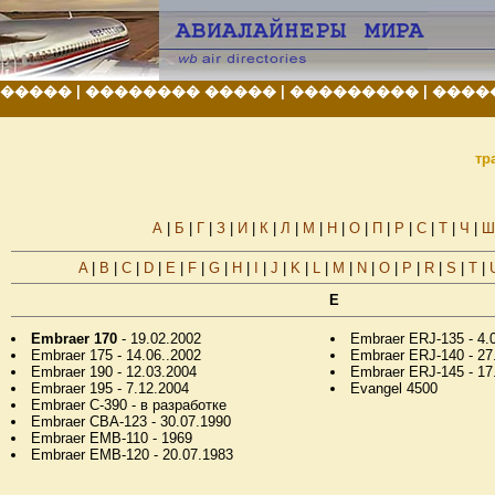
 �����
|
�������� �����
|
���������
|
����
тр
А
|
Б
|
Г
|
З
|
И
|
К
|
Л
|
М
|
Н
|
О
|
П
|
Р
|
С
|
Т
|
Ч
|
Ш
A
|
B
|
C
|
D
|
E
|
F
|
G
|
H
|
I
|
J
|
K
|
L
|
M
|
N
|
O
|
P
|
R
|
S
|
T
|
E
Embraer 170
- 19.02.2002
Embraer ERJ-135 - 4.
Embraer 175 - 14.06..2002
Embraer ERJ-140 - 27
Embraer 190 - 12.03.2004
Embraer ERJ-145 - 17
Embraer 195 - 7.12.2004
Evangel 4500
Embraer C-390 - в разработке
Embraer CBA-123 - 30.07.1990
Embraer EMB-110 - 1969
Embraer EMB-120 - 20.07.1983