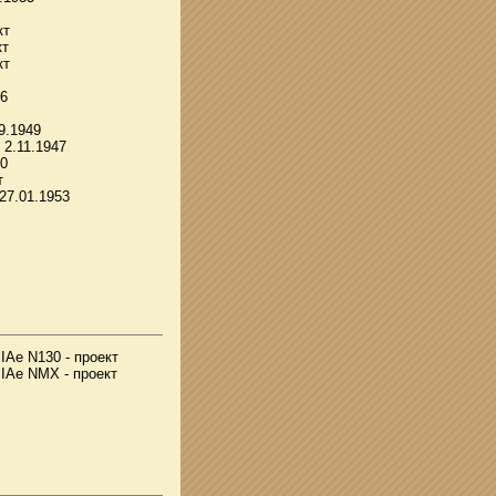
кт
кт
кт
36
9.1949
 2.11.1947
10
т
 27.01.1953
 IAe N130 - проект
 IAe NMX - проект