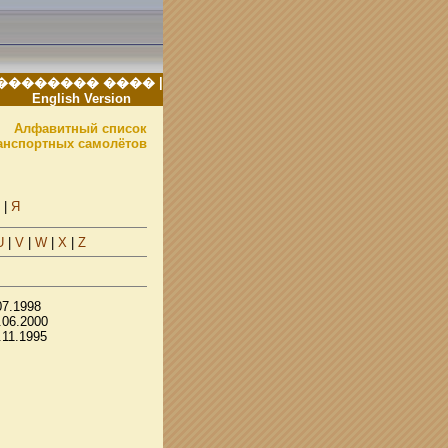
�������� ����
|
English Version
Алфавитный список
анспортных самолётов
|
Я
U
|
V
|
W
|
X
|
Z
07.1998
.06.2000
.11.1995