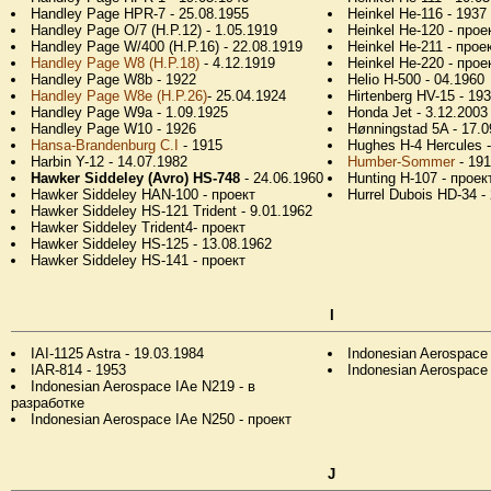
Handley Page HPR-7 - 25.08.1955
Heinkel He-116 - 1937
Handley Page O/7 (H.P.12) - 1.05.1919
Heinkel He-120 - прое
Handley Page W/400 (H.P.16) - 22.08.1919
Heinkel He-211 - прое
Handley Page W8 (H.P.18)
- 4.12.1919
Heinkel He-220 - прое
Handley Page W8b - 1922
Helio H-500 - 04.1960
Handley Page W8e (H.P.26)
- 25.04.1924
Hirtenberg HV-15 - 19
Handley Page W9a - 1.09.1925
Honda Jet - 3.12.2003
Handley Page W10 - 1926
Hønningstad 5A - 17.0
Hansa-Brandenburg C.I
- 1915
Hughes H-4 Hercules -
Harbin Y-12 - 14.07.1982
Humber-Sommer
- 19
Hawker Siddeley (Avro) HS-748
- 24.06.1960
Hunting H-107 - проек
Hawker Siddeley HAN-100 - проект
Hurrel Dubois HD-34 -
Hawker Siddeley HS-121 Trident - 9.01.1962
Hawker Siddeley Trident4- проект
Hawker Siddeley HS-125 - 13.08.1962
Hawker Siddeley HS-141 - проект
I
IAI-1125 Astra - 19.03.1984
Indonesian Aerospace
IAR-814 - 1953
Indonesian Aerospace
Indonesian Aerospace IAe N219 - в
разработке
Indonesian Aerospace IAe N250 - проект
J