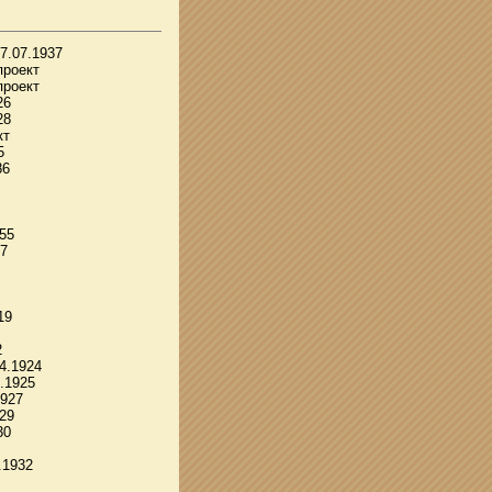
7.07.1937
проект
проект
26
28
кт
5
86
955
67
19
2
04.1924
9.1925
1927
929
30
.1932