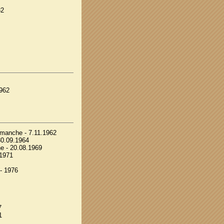
32
962
manche - 7.11.1962
30.09.1964
e - 20.08.1969
 1971
- 1976
7
1