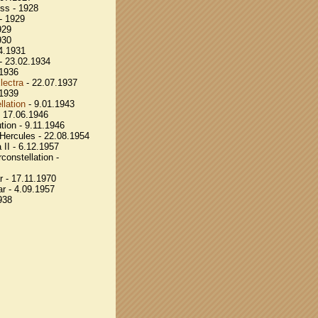
ss - 1928
- 1929
929
930
4.1931
- 23.02.1934
.1936
lectra
- 22.07.1937
.1939
lation
- 9.01.1943
 17.06.1946
tion - 9.11.1946
Hercules - 22.08.1954
II - 6.12.1957
onstellation -
r - 17.11.1970
r - 4.09.1957
938