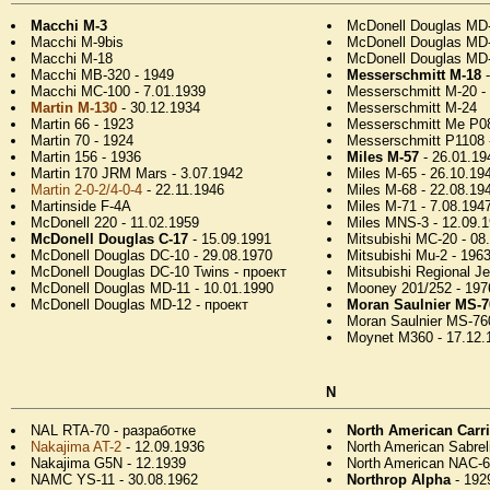
Macchi M-3
McDonell Douglas MD-
Macchi M-9bis
McDonell Douglas MD-
Macchi M-18
McDonell Douglas MD-
Macchi MB-320 - 1949
Messerschmitt M-18
-
Macchi MC-100 - 7.01.1939
Messerschmitt M-20 -
Martin M-130
- 30.12.1934
Messerschmitt M-24
Martin 66 - 1923
Messerschmitt Me P08
Martin 70 - 1924
Messerschmitt P1108 
Martin 156 - 1936
Miles M-57
- 26.01.19
Martin 170 JRM Mars - 3.07.1942
Miles M-65 - 26.10.19
Martin 2-0-2/4-0-4
- 22.11.1946
Miles M-68 - 22.08.19
Martinside F-4A
Miles M-71 - 7.08.194
McDonell 220 - 11.02.1959
Miles MNS-3 - 12.09.
McDonell Douglas C-17
- 15.09.1991
Mitsubishi MC-20 - 08
McDonell Douglas DC-10 - 29.08.1970
Mitsubishi Mu-2 - 196
McDonell Douglas DC-10 Twins - проект
Mitsubishi Regional Je
McDonell Douglas MD-11 - 10.01.1990
Mooney 201/252 - 197
McDonell Douglas MD-12 - проект
Moran Saulnier MS-7
Moran Saulnier MS-760
Moynet M360 - 17.12.
N
NAL RTA-70 - разработке
North American Carr
Nakajima AT-2
- 12.09.1936
North American Sabrel
Nakajima G5N - 12.1939
North American NAC-6
NAMC YS-11 - 30.08.1962
Northrop Alpha
- 192