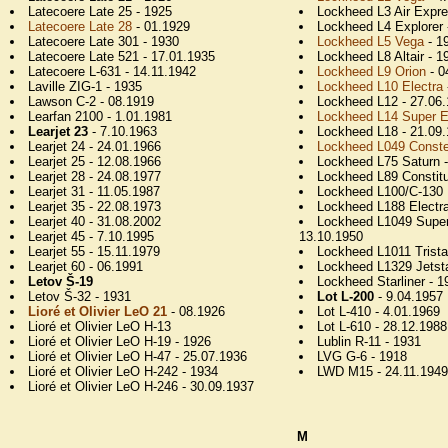
Latecoere Late 25 - 1925
Lockheed L3 Air Expre
Latecoere Late 28
- 01.1929
Lockheed L4 Explorer 
Latecoere Late 301 - 1930
Lockheed L5 Vega
- 1
Latecoere Late 521 - 17.01.1935
Lockheed L8 Altair - 1
Latecoere L-631 - 14.11.1942
Lockheed L9 Orion
- 0
Laville ZIG-1 - 1935
Lockheed L10 Electra
Lawson C-2 - 08.1919
Lockheed L12 - 27.06
Learfan 2100 - 1.01.1981
Lockheed L14 Super E
Learjet 23
- 7.10.1963
Lockheed L18 - 21.09
Learjet 24 - 24.01.1966
Lockheed L049 Constel
Learjet 25 - 12.08.1966
Lockheed L75 Saturn -
Learjet 28 - 24.08.1977
Lockheed L89 Constitu
Learjet 31 - 11.05.1987
Lockheed L100/C-130 
Learjet 35 - 22.08.1973
Lockheed L188 Electra 
Learjet 40 - 31.08.2002
Lockheed L1049 Superc
Learjet 45 - 7.10.1995
13.10.1950
Learjet 55 - 15.11.1979
Lockheed L1011 Trista
Learjet 60 - 06.1991
Lockheed L1329 Jetsta
Letov Š-19
Lockheed Starliner - 1
Letov Š-32 - 1931
Lot L-200
- 9.04.1957
Lioré et Olivier LeO 21
- 08.1926
Lot L-410 - 4.01.1969
Lioré et Olivier LeO H-13
Lot L-610 - 28.12.1988
Lioré et Olivier LeO H-19 - 1926
Lublin R-11 - 1931
Lioré et Olivier LeO H-47 - 25.07.1936
LVG G-6 - 1918
Lioré et Olivier LeO H-242 - 1934
LWD M15 - 24.11.1949
Lioré et Olivier LeO H-246 - 30.09.1937
M