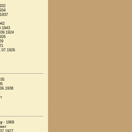
1932
1934
.1937
942
0.1943
.09.1924
926
29
21
7.07.1926
935
35
.06.1938
4
кт
xy
- 1968
оект
.07.1927