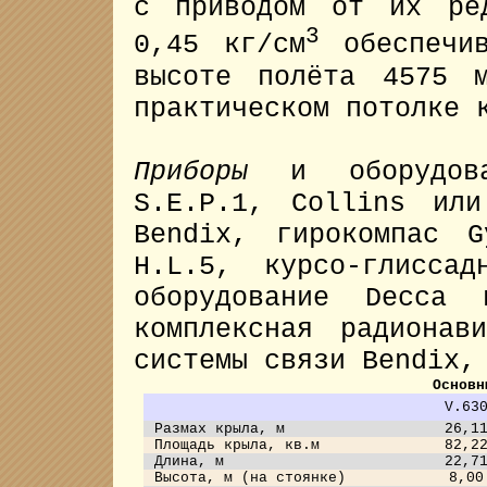
с приводом от их ре
3
0,45 кг/см
обеспечив
высоте полёта 4575 
практическом потолке 
Приборы
и оборудова
S.E.P.1, Collins ил
Bendix, гирокомпас G
H.L.5, курсо-глиссад
оборудование Decca 
комплексная радионав
системы связи Bendix,
Основн
V.63
Размах крыла, м
26,1
Площадь крыла, кв.м
82,2
Длина, м
22,7
Высота, м (на стоянке)
8,00