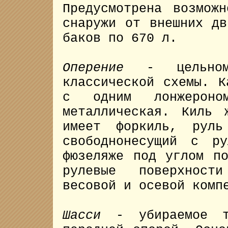
Предусмотрена возмож
снаружи от внешних дв
баков по 670 л.
Оперение
- цельномет
классической схемы. К
с одним лонжероно
металлическая. Киль 
имеет форкиль, руль
свободнонесущий с р
фюзеляже под углом п
рулевые поверхност
весовой и осевой комп
Шасси
- убираемое тр