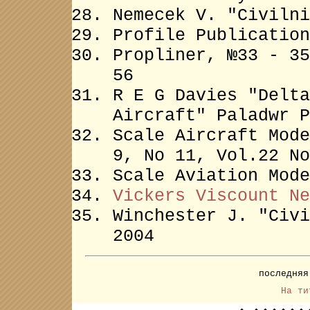
Nemecek V. "Civilni
Profile Publication
Propliner, №33 - 35
56
R E G Davies "Delta
Aircraft" Paladwr P
Scale Aircraft Mod
9,
No 11, Vol.22 No
Scale Aviation Mode
Vickers Viscount Ne
Winchester J. "Civi
2004
последня
На ти