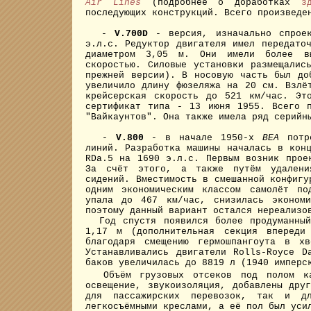
Air Lines
(подробнее о доработках
з
последующих конструкций. Всего произведе
-
V.700D
- версия, изначально спроек
э.л.с. Редуктор двигателя имел передато
диаметром 3,05 м. Они имели более вы
скоростью. Силовые установки размещалис
прежней версии). В носовую часть был до
увеличило длину фюзеляжа на 20 см. Взлё
крейсерская скорость до 521 км/час. Эт
сертификат типа - 13 июня 1955. Всего 
"Вайкаунтов". Она также имела ряд серийн
-
V.800
- в начале 1950-х
BEA
потре
линий. Разработка машины началась в кон
RDa.5 на 1690 э.л.с. Первым возник прое
За счёт этого, а также путём удалени
сидений. Вместимость в смешанной конфигу
одним экономическим классом самолёт по
упала до 467 км/час, снизилась экономи
поэтому данный вариант остался нереализо
Год спустя появился более продуманный 
1,17 м (дополнительная секция впереди
благодаря смещению гермошпангоута в хв
Устанавливались двигатели Rolls-Royce 
баков увеличилась до 8819 л (1940 имперс
Объём грузовых отсеков под полом ка
освещение, звукоизоляция, добавлены дру
для пассажирских перевозок, так и д
легкосъёмными креслами, а её пол был уси