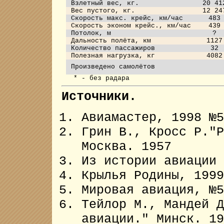
Взлетный вес, кг.
20 41
Вес пустого, кг.
12 24
Скорость макс. крейс, км/час
483
Скорость эконом крейс., км/час
439
Потолок, м
?
Дальность полёта, км
1127
Количество пассажиров
32
Полезная нагрузка, кг
4082
Произведено самолётов
* - без радара
Источники.
Авиамастер, 1998 №5
Грин В., Кросс Р."Р
Москва. 1957
Из истории авиации 
Крылья Родины, 1999
Мировая авиация, №5
Тейлор М., Мандей Д
авиации." Минск. 19