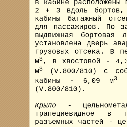
в кабине расположены 
2 + 3 вдоль бортов,
кабины багажный отс
для пассажиров. По з
выдвижная бортовая 
установлена дверь ава
грузовых отсека. В п
3
м
, в хвостовой - 4,
3
м
(V.800/810) с соб
3
кабины - 6,09 м
(
(V.800/810).
Крыло
- цельнометалл
трапециевидное в 
разъёмных частей - це