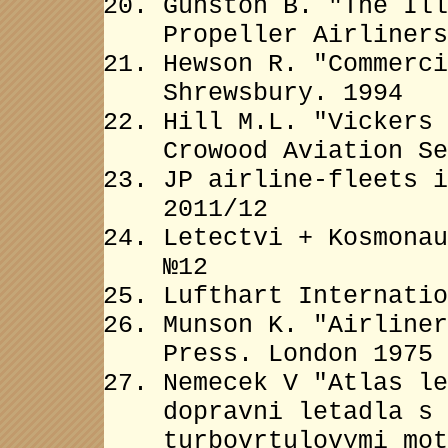
Gunston B. "The Ill
Propeller Airliners
Hewson R. "Commerci
Shrewsbury. 1994
Hill M.L. "Vickers 
Crowood Aviation Se
JP airline-fleets i
2011/12
Letectvi + Kosmonau
№12
Lufthart Internatio
Munson K. "Airliner
Press. London 1975
Nemecek V "Аtlas le
dopravni letadla s 
turbovrtulovymi mot