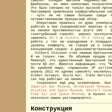
Самолёт обладал высокой надёжностью. 
Брабазона, он имел наилучшие показател
Это было связано не только высокой проч
Пассажиров привлекала комфортабельная ка
- чуть ли не самые большие среди пос
путешественникам прекрасный обзор.
Операторам пришлась по душе универсал
работал и при скандинавских морозах и н
на линиях протяжённостью всего 160 - 
газотурбинный самолёт, широко эксплуат
заменить
DC-3
и
Vickers VC-1 Viking
на 
работе с тех же аэродромов и площадо
уровень комфорта, не говоря уж о скоро
конкуренцию средне- и дальномагистральн
Vickers Viscount стал первым британским
И не только там. По объёмам продаж эт
Пожалуй, это единственный британский п
почти 60 лет. Имеется информация, что "В
По крайней мере, справочник JP airline
апрель 2011 по одному самолёту числилось
Global Airways, Guila Air, Trans Service
сих пор работают на линиях.
Сохранился ещё ряд экземпляров. Они в
Imperial War Museum
,
Brooklands Museum
;
Aviation and Space Museum
,
Western Cana
Pima Air and Space Museum
; в музеях
Ав
несколько машин реставрируются.
Конструкция