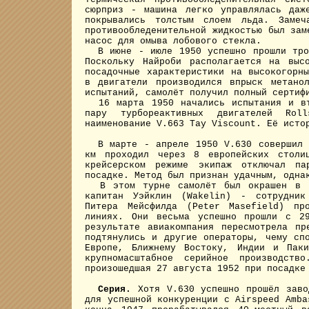
сюрприз - машина легко управлялась даж
покрывались толстым слоем льда. Замеч
противообледенительной жидкостью был зам
насос для омыва лобового стекла.
В июне - июле 1950 успешно прошли троп
Поскольку Найроби располагается на выс
посадочные характеристики на высокогорн
в двигатели производился впрыск метано
испытаний, самолёт получил полный сертиф
16 марта 1950 начались испытания и вто
пару турбореактивных двигателей Rol
наименование V.663 Tay Viscount. Её исто
В марте - апреле 1950 V.630 совершил б
км проходил через 8 европейских столи
крейсерском режиме экипаж отключал п
посадке. Метод был признан удачным, одна
В этом турне самолёт был окрашен в
капитан Уэйклин (Wakelin) - сотрудник
Питера Мейсфилда (Peter Masefield) про
линиях. Они весьма успешно прошли с 
результате авиакомпания пересмотрела пр
подтянулись и другие операторы, чему сп
Европе, Ближнему Востоку, Индии и Паки
крупномасштабное серийное производст
произошедшая 27 августа 1952 при посадке
Серия.
Хотя V.630 успешно прошёл заво
для успешной конкуренции с Airspeed Amba