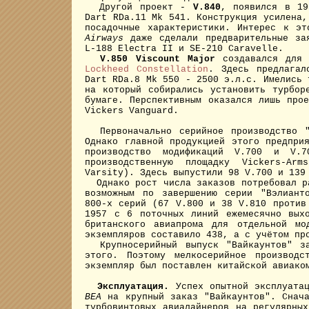
Другой проект -
V.840
, появился в 19
Dart RDa.11 Mk 541. Конструкция усилена,
посадочные характеристики. Интерес к э
Airways
даже сделали предварительные зая
L-188 Electra II и SE-210 Caravelle.
V.850 Viscount Major
создавался для 
Lockheed Constellation
. Здесь предлагал
Dart RDa.8 Mk 550 - 2500 э.л.с. Имелись
на который собирались установить турбор
бумаге. Перспективным оказался лишь пр
Vickers Vanguard.
Первоначально серийное производство "В
Однако главной продукцией этого предпри
производство модификаций V.700 и V.
производственную площадку Vickers-Ar
Varsity). Здесь выпустили 98 V.700 и 139
Однако рост числа заказов потребовал ра
возможным по завершению серии "Вэлиант
800-х серий (67 V.800 и 38 V.810 против
1957 с 6 поточных линий ежемесячно вых
британского авиапрома для отдельной мо
экземпляров составило 438, а с учётом пр
Крупносерийный выпуск "Вайкаунтов" за
этого. Поэтому мелкосерийное производс
экземпляр был поставлен китайской авиак
Эксплуатация.
Успех опытной эксплуатац
BEA
на крупный заказ "Вайкаунтов". Снача
турбовинтовых авиалайнеров на регулярны