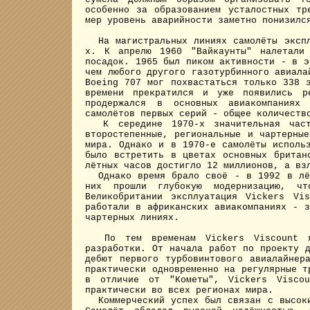
особенно за образованием усталостных тр
мер уровень аварийности заметно понизилс
На магистральных линиях самолёты экспл
х. К апрелю 1960 "Вайкаунты" налетали
посадок. 1965 был пиком активности - в э
чем любого другого газотурбинного авиала
Boeing 707 мог похвастаться только 338 
времени прекратился и уже появились ре
продержался в основных авиакомпаниях
самолётов первых серий - общее количеств
К середине 1970-х значительная часть
второстепенные, региональные и чартерны
мира. Однако и в 1970-е самолёты исполь
было встретить в цветах основных британ
лётных часов достигло 12 миллионов, а вз
Однако время брало своё - в 1992 в лёт
них прошли глубокую модернизацию, 
Великобритании эксплуатация Vickers Vi
работали в африканских авиакомпаниях - 
чартерных линиях.
По тем временам Vickers Viscount яв
разработки. От начала работ по проекту 
дебют первого турбовинтового авиалайнер
практически одновременно на регулярные т
в отличие от "Кометы", Vickers Visco
практически во всех регионах мира.
Коммерческий успех был связан с высоки