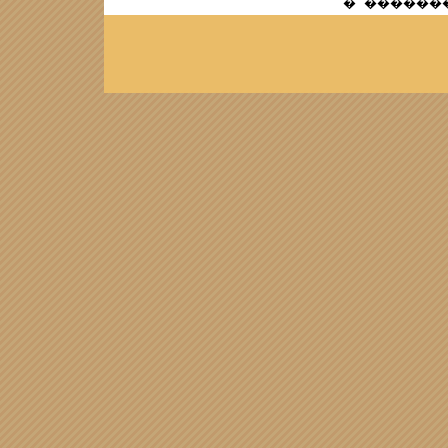
� ��������