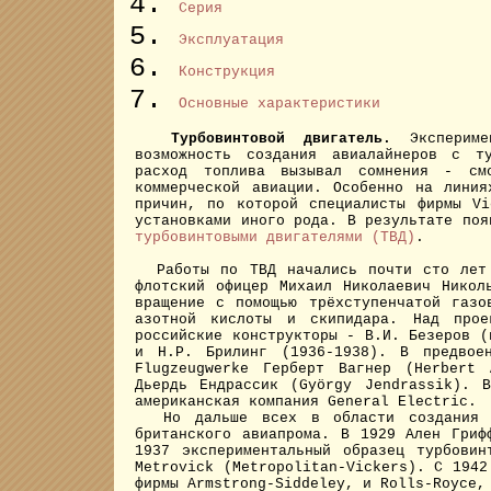
Серия
Эксплуатация
Конструкция
Основные характеристики
Турбовинтовой двигатель.
Эксперим
возможность создания авиалайнеров с ту
расход топлива вызывал сомнения - с
коммерческой авиации. Особенно на лини
причин, по которой специалисты фирмы Vi
установками иного рода. В результате поя
турбовинтовыми двигателями (ТВД)
.
Работы по ТВД начались почти сто лет н
флотский офицер Михаил Николаевич Никол
вращение с помощью трёхступенчатой газо
азотной кислоты и скипидара. Над прое
российские конструкторы - В.И. Безеров (
и Н.Р. Брилинг (1936-1938). В предвоен
Flugzeugwerke Герберт Вагнер (Herbert
Дьердь Ендрассик (György Jendrassik). 
американская компания General Electric.
Но дальше всех в области создания ту
британского авиапрома. В 1929 Ален Гриф
1937 экспериментальный образец турбовин
Metrovick (Metropolitan-Vickers). С 1942
фирмы Armstrong-Siddeley, и Rolls-Royce,