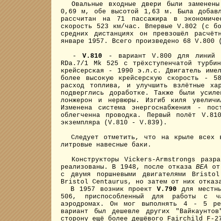
Овальные входные двери были заменены 
0,69 м, обе высотой 1,63 м. Была добав
рассчитан на 71 пассажира в экономиче
скорость 523 км/час. Впервые V.802 (с б
средних дистанциях он превзошёл расчёт
январе 1957. Всего произведено 68 V.800 
-
V.810
- вариант V.800 для линий 
RDa.7/1 Mk 525 с трёхступенчатой турби
крейсерская - 1990 э.л.с. Двигатель име
более высокую крейсерскую скорость - 5
расход топлива, и улучшить взлётные ха
подверглись доработке. Также были усил
лонжерон и нервюры. Изгиб киля увеличи
Изменена система энергоснабжения - пос
облегченна проводка. Первый полёт V.81
экземпляра (V.810 - V.839).
Следует отметить, что на крыле всех ва
литровые навесные баки.
Конструкторы Vickers-Armstrongs разраб
реализованы. В 1948, после отказа
BEA
от 
с двумя поршневыми двигателями Bristo
Bristol Centaurus, но затем от них отказ
В 1957 возник проект
V.790
для местны
506, приспособленный для работы с ч
аэродромах. Он мог выполнять 4 - 5 ре
вариант был дешевле других "Вайкаунтов
сторону ещё более дешёвого Fairchild F-2