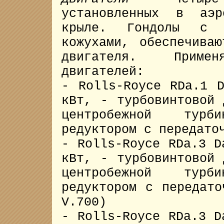
установленных в аэр
крыле. Гондолы с л
кожухами, обеспечива
двигателя. Приме
двигателей:
- Rolls-Royce RDa.1 
кВт, - турбовинтовой 
центробежной турб
редуктором с передато
- Rolls-Royce RDa.3 D
кВт, - турбовинтовой 
центробежной турб
редуктором с передато
V.700)
- Rolls-Royce RDa.3 D