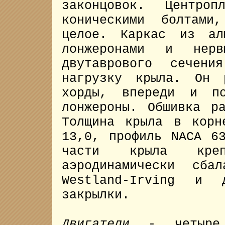
законцовок. Центро
коническими болтами
целое. Каркас из ал
лонжеронами и нерв
двутаврового сечен
нагрузку крыла. Он 
хорды, впереди и по
лонжероны. Обшивка р
Толщина крыла в корн
13,0, профиль NACA 6
части крыла крепя
аэродинамически сба
Westland-Irving и д
закрылки.
Двигатели
- четыре т