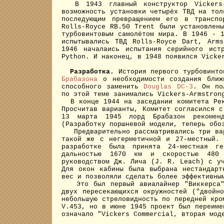
В 1943 главный конструктор Vickers-A
возможность установки четырёх ТВД на тол
последующим превращением его в транспо
Rolls-Royce RB.50 Trent были установлен
турбовинтовым самолётом мира. В 1946 - 
испытывались ТВД Rolls-Royce Dart, Arm
1946 началаись испытания серийного ист
Python. И наконец, в 1948 появился Vicke
Разработка.
История первого турбовинто
Брабазона
о необходимости создания ближн
способного заменить
Douglas DC-3
. Он по
по этой теме занимались Vickers-Armstron
В конце 1944 на заседании комитета Рек
Просчитав варианты, Комитет согласился с
13 марта 1945 лорд Брабазон рекомен
(Разработку поршневой модели, теперь обо
Предварительно рассматривались три вар
такой же с негерметичной и 27-местный.
разработке была принята 24-местная г
дальностью 1670 км и скоростью 480 
руководством Дж. Лича (J. R. Leach) с у
Для окон кабины была выбрана нестандарт
вес и позволяли сделать более эффективны
Это был первый авиалайнер "Виккерса" 
двух пересекающихся окружностей ("двойн
небольшую стреловидность по передней кро
V.453, но в июне 1945 проект был переим
означало "Vickers Commercial, вторая мод