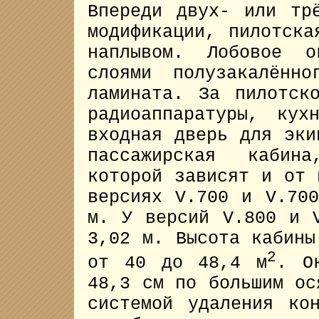
Впереди двух- или тр
модификации, пилотска
наплывом. Лобовое о
слоями полузакалённ
ламината. За пилотск
радиоаппаратуры, кух
входная дверь для эки
пассажирская кабин
которой зависят и от 
версиях V.700 и V.70
м. У версий V.800 и 
3,02 м. Высота кабины
2
от 40 до 48,4 м
. О
48,3 см по большим ос
системой удаления ко