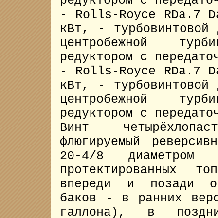
редуктором с передато
- Rolls-Royce RDa.7 D
кВт, - турбовинтовой 
центробежной турб
редуктором с передато
- Rolls-Royce RDa.7 D
кВт, - турбовинтовой 
центробежной турб
редуктором с передато
Винт четырёхлопа
флюгируемый реверсив
20-4/8 диаметром
протектированных т
впереди и позади ос
баков - в ранних вер
галлона), в позд