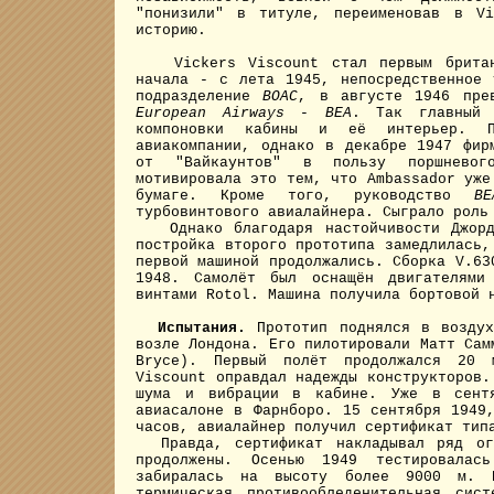
"понизили" в титуле, переименовав в V
историю.
Vickers Viscount стал первым брита
начала - с лета 1945, непосредственное 
подразделение
BOAC
, в августе 1946 пре
European Airways
-
BEA
. Так главный
компоновки кабины и её интерьер. П
авиакомпании, однако в декабре 1947 фи
от "Вайкаунтов" в пользу поршневого
мотивировала это тем, что Ambassador уже
бумаге. Кроме того, руководство
BE
турбовинтового авиалайнера. Сыграло роль
Однако благодаря настойчивости Джордж
постройка второго прототипа замедлилась,
первой машиной продолжались. Сборка V.63
1948. Самолёт был оснащён двигателями
винтами Rotol. Машина получила бортовой 
Испытания.
Прототип поднялся в возду
возле Лондона. Его пилотировали Матт Сам
Bryce). Первый полёт продолжался 20 
Viscount оправдал надежды конструкторов.
шума и вибрации в кабине. Уже в сентя
авиасалоне в Фарнборо. 15 сентября 1949
часов, авиалайнер получил сертификат тип
Правда, сертификат накладывал ряд огр
продолжены. Осенью 1949 тестировалас
забиралась на высоту более 9000 м. 
термическая противообледенительная сис