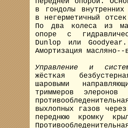
передней опорой. Осно
в гондолы внутренних
в негерметичный отсек
По два колеса из ма
опоре с гидравличес
Dunlop или Goodyear
Амортизация масляно--
Управление и систе
жёсткая безбустер
шаровыми направляю
триммеров элеронов 
противообледенительн
выхлопных газов через
переднюю кромку кры
Противообледенит