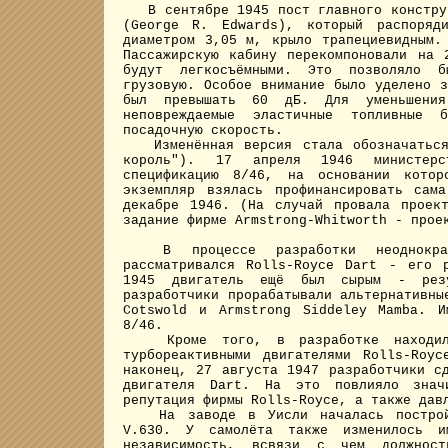
В сентябре 1945 пост главного конструк
(George R. Edwards), который распоряд
диаметром 3,05 м, крыло трапециевидным.
Пассажирскую кабину перекомпоновали на 
будут легкосъёмными. Это позволяло б
грузовую. Особое внимание было уделено 
был превышать 60 дБ. Для уменьшения
неповреждаемые эластичные топливные 
посадочную скорость.
Изменённая версия стала обозначаться 
король"). 17 апреля 1946 министерс
спецификацию 8/46, на основании кото
экземпляр взялась профинансировать сам
декабре 1946. (На случай провала проек
задание фирме Armstrong-Whitworth - прое
В процессе разработки неоднократн
рассматривался Rolls-Royce Dart - его 
1945 двигатель ещё был сырым - резу
разработчики прорабатывали альтернативны
Cotswold и Armstrong Siddeley Mamba. И
8/46.
Кроме того, в разработке находилис
турбореактивными двигателями Rolls-Roy
наконец, 27 августа 1947 разработчики с
двигателя Dart. На это повлияло значи
репутация фирмы Rolls-Royce, а также дав
На заводе в Уисли началась постройка
V.630. У самолёта также изменилось и
независимость, всвязи с чем должност