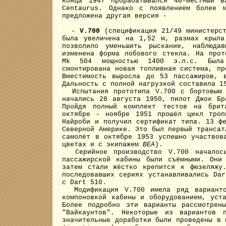
конца 1947 прорабатывался 40-местный в
Centaurus. Однако с появлением более 
предложена другая версия -
-
V.700
(спецификация 21/49 министерст
была увеличена на 1,52 м, размах крыла
позволило уменьшить рыскание, наблюда
изменена форма лобового стекла. На прот
Mk 504 мощностью 1400 э.л.с. Была 
смонтирована новая топливная система, пр
Вместимость выросла до 53 пассажиров, 
Дальность с полной нагрузкой составила 1
Испытания прототипа V.700 с бортовым
начались 28 августа 1950, пилот Джок Бр
Пройдя полный комплект тестов на брит
октябре - ноябре 1951 прошёл цикл троп
Найроби и получил сертификат типа. 13 ф
Северной Америке. Это был первый трансат
самолёт в октябре 1953 успешно участвов
цветах и с экипажем
BEA
).
Серийное производство V.700 началось
пассажирской кабины были съёмными. Они
затем стали жёстко крепится к фюзеляжу
последовавших сериях устанавливались Da
с Dart 510.
Модификация V.700 имела ряд варианто
компоновкой кабины и оборудованием, уст
Более подробно эти варианты рассмотрен
"Вайкаунтов". Некоторые из вариантов п
значительные доработки были проведены в