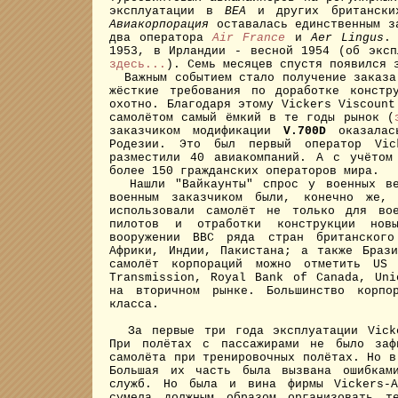
эксплуатации в
BEA
и других британски
Авиакорпорация
оставалась единственным за
два оператора
Air France
и
Aer Lingus
.
1953, в Ирландии - весной 1954 (об эксп
здесь...
). Семь месяцев спустя появился 
Важным событием стало получение заказ
жёсткие требования по доработке констр
охотно. Благодаря этому Vickers Viscount
самолётом самый ёмкий в те годы рынок (
заказчиком модификации
V.700D
оказалас
Родезии. Это был первый оператор Vic
разместили 40 авиакомпаний. А с учётом
более 150 гражданских операторов мира.
Нашли "Вайкаунты" спрос у военных вед
военным заказчиком были, конечно же,
использовали самолёт не только для вое
пилотов и отработки конструкции нов
вооружении ВВС ряда стран британского
Африки, Индии, Пакистана; а также Браз
самолёт корпораций можно отметить US
Transmission, Royal Bank of Canada, Uni
на вторичном рынке. Большинство корпор
класса.
За первые три года эксплуатации Vicker
При полётах с пассажирами не было заф
самолёта при тренировочных полётах. Но в
Большая их часть была вызвана ошибками
служб. Но была и вина фирмы Vickers-A
сумела должным образом организовать те