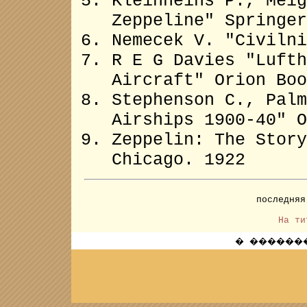
Kleinheins P., Meig
Zeppeline" Springer
Nemecek V. "Civilni
R E G Davies "Lufth
Aircraft" Orion Boo
Stephenson C., Palm
Airships 1900-40" O
Zeppelin: The Story
Chicago. 1922
последня
На ти
� ��������