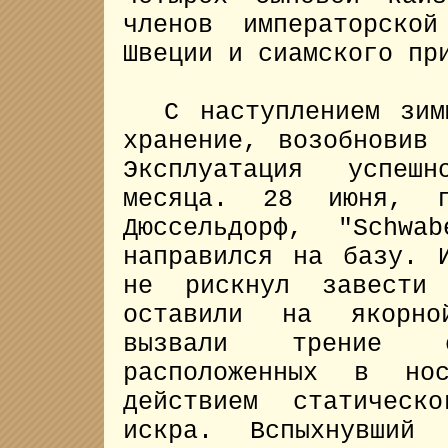
членов императорско
Швеции и сиамского пр
С наступлением зимы
хранение, возобновив
Эксплуатация успеш
месяца. 28 июня, п
Дюссельдорф, "Schwa
направился на базу. 
не рискнул завести
оставили на якорно
вызвали трение 
расположенных в но
действием статическ
искра. Вспыхнувший 