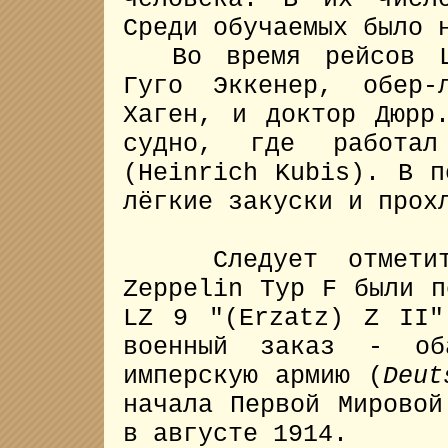
Среди обучаемых было 
Во время рейсов LZ
Гуго Эккенер, обер-
Хаген, и доктор Дюрр
судно, где работа
(Heinrich Kubis). В п
лёгкие закуски и прох
Следует отметить
Zeppelin Typ F были п
LZ 9 "(Erzatz) Z II
военный заказ - об
имперскую армию (
Deut
начала Первой Мировой
в августе 1914.