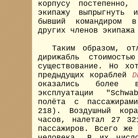
корпусу постепенно,
экипажу выпрыгнуть 
бывший командиром 
других членов экипажа
Таким образом, отл
дирижабль стоимость
существование. Но хо
предыдущих кораблей
D
оказались более в
эксплуатации "Schw
полёта с пассажира
218). Воздушный кор
часов, налетал 27 32
пассажиров. Всего же
человека. В их числ