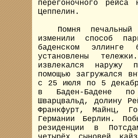
перегоночного рейса 
Цеппелин.
Помня печальный
изменили способ пар
баденском эллинге 
установлены тележк
извлекался наружу 
помощью загружался в
с 25 июля по 5 декаб
в Баден-Бадене по 
Шварцвальд, долину Ре
Франкфурт, Майнц, Г
Германии Берлин. По
резиденции в Потсд
четырёх сыновей кай