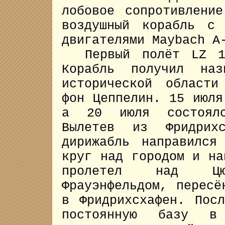
лобовое сопротивлени
воздушный корабль с
двигателями Maybach A
Первый полёт LZ 10
Корабль получил наз
исторической област
фон Цеппелин. 15 июл
а 20 июля состоялс
Вылетев из Фридрих
дирижабль направился
круг над городом и на
пролетел над Цю
Фрауэнфельдом, пересё
в Фридрихсхафен. Пос
постоянную базу в