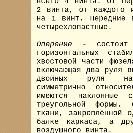
всего 4 винта. От пе
2 винта, от каждого 
на 1 винт. Передние 
четырёхлопастные.
Оперение
- состоит 
горизонтальных стаби
хвостовой части фюзел
включающая два руля в
двойных руля напр
симметрично относит
имеются наклонные с
треугольной формы. 
ткани, закреплённой о
балке каркаса, а др
воздушного винта.