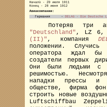
Начало - 20 июля 1911
Конец - 28 июня 1912
Авиакомпании:
Германия
-
DELAG - Die Deutsche L
Потеряв три 
"Deutschland"
, LZ 6,
(II)"
, компания
DE
положении. Случись
оператора ждал бы 
создатели первых дир
Они были людьми с 
решимостью. Несмот
нападки прессы и 
обществе, фирма фон
строить новые воздушн
Luftschiffbau Zepp