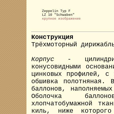
Zeppelin Typ F
LZ 10 "Schwaben"
крупное изображение
Конструкция
Трёхмоторный дирижабл
Корпус
- цилиндрич
конусовидными основан
цинковых профилей, с 
обшивка полотняная. 
баллонов, наполняемых
Оболочка баллон
хлопчатобумажной тка
киль, ниже которого