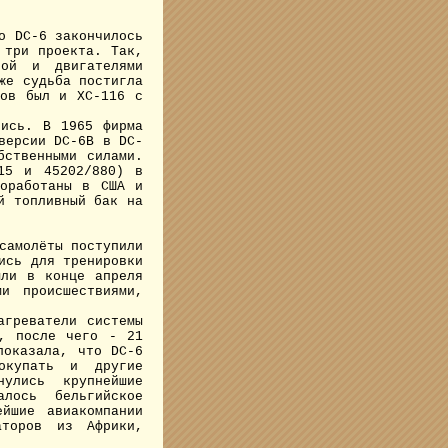
о DC-6 закончилось
 три проекта. Так,
ной и двигателями
же судьба постигла
тов был и XC-116 с
ись. В 1965 фирма
версии DC-6B в DC-
бственными силами.
15 и 45202/880) в
доработаны в США и
й топливный бак на
самолёты поступили
ись для тренировки
шли в конце апреля
и происшествиями,
греватели системы
м, после чего - 21
показала, что DC-6
окупать и другие
улись крупнейшие
лось бельгийское
йшие авиакомпании
аторов из Африки,