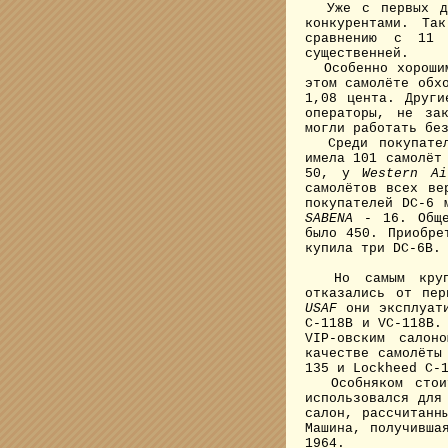
Уже с первых дне
конкурентами. Та
сравнению с 11
существенней.
Особенно хорошими
этом самолёте обх
1,08 цента. Други
операторы, не за
могли работать бе
Среди покупателе
имела 101 самолёт
50, у
Western Ai
самолётов всех ве
покупателей DC-6
SABENA
- 16. Общее
было 450. Приобре
купила три DC-6B.
Но самым крупны
отказались от пер
USAF
они эксплуати
C-118B и VC-118B.
VIP-овским салон
качестве самолёты
135 и Lockheed C-
Особняком стоит
использовался для
салон, рассчитанн
Машина, получивша
1964.