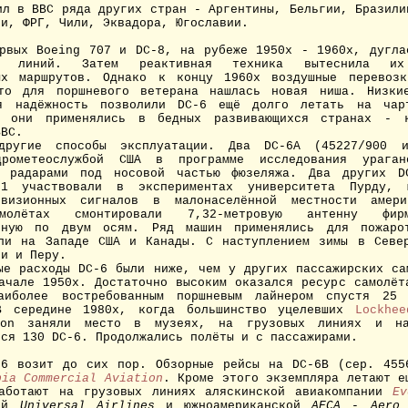
 в ВВС ряда других стран - Аргентины, Бельгии, Бразили
ии, ФРГ, Чили, Эквадора, Югославии.
вых Boeing 707 и DC-8, на рубеже 1950х - 1960х, дуглас
 линий. Затем реактивная техника вытеснила 
ных маршрутов. Однако к концу 1960х воздушные перевозк
что для поршневого ветерана нашлась новая ниша. Низкие
я надёжность позволили DC-6 ещё долго летать на чар
о они применялись в бедных развивающихся странах - 
ВВС.
гие способы эксплуатации. Два DC-6A (45227/900 и
дрометеослужбой США в программе исследования урага
и радарами под носовой частью фюзеляжа. Два других D
61 участвовали в экспериментах университета Пурду, 
евизионных сигналов в малонаселённой местности амери
олётах смонтировали 7,32-метровую антенну фирм
анную по двум осям. Ряд машин применялись для пожаро
ли на Западе США и Канады. С наступлением зимы в Севе
ли и Перу.
 расходы DC-6 были ниже, чем у других пассажирских сам
ачале 1950х. Достаточно высоким оказался ресурс самолёт
аиболее востребованным поршневым лайнером спустя 25
В середине 1980х, когда большинство уцелевших
Lockhee
tion заняли место в музеях, на грузовых линиях и на
ься 130 DC-6. Продолжались полёты и с пассажирами.
возит до сих пор. Обзорные рейсы на DC-6B (сер. 4556
bia Commercial Aviation
. Кроме этого экземпляра летают е
работают на грузовых линиях аляскинской авиакомпании
Ev
кой
Universal Airlines
и южноамериканской
AECA - Aero 