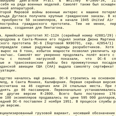
выбраны двигатели Pratt & Whitney R-2800-34, 2
 себя на ряде военных моделей. Самолёт также был оснащён
онной аппаратурой.
орой Мировой войны военные интерес к машине потерял
альда Дугласа получила крупные гражданские заказы. В 
 приобрести 50 экземпляров, в начале 1945
United Air
постройка гражданского прототипа. Тем не менее, пе
машина, созданная для Пентагона.
я.
Армейский прототип XC-112A (серийный номер 42881/29) 
эродрома в Санта-Монике его поднял экипаж Джона Мартина
ского прототипа DC-6 (бортовой NX90701, сер. 42854/1)
оправдали самые радужные надежды разработчиков. Хотя
 вырос на 8 тонн, избыток мощности позволил увеличить кр
км/час. Самолёт мог уверенно продолжать полёт всего с
есты с полной нагрузкой показали, что DC-6 спо
ьные и трансокеанские рейсы без промежуточных посад
жданской авиации США (CAA) выдала самолёту сертификат
луатации.
дство началось ещё раньше. DC-6 строились на основном 
Филд, в Санта Монике, Калифорния. Первая серийная версия
ассчитана на 46 сидячих или 24 спальных места. При п
однять до 86 пассажиров. Первоначально устанавливались
ем другие версии R-2800. Всего было построено 17
ые 100 экземпляров продавались по цене 595 000 долларов
ледний DC-6 поставлен 2 ноября 1951. В процессе службы р
вую версию.
циализированный грузовой вариант, носивший обозначени