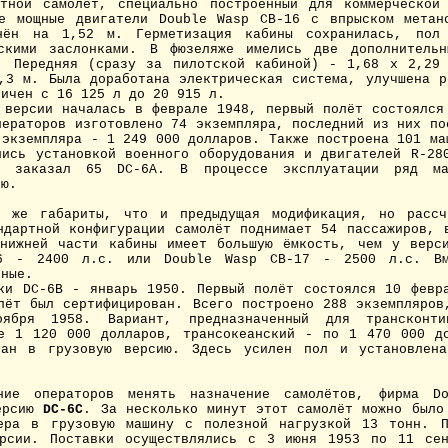
тной самолёт, специально построенный для коммерческой
е мощные двигатели Double Wasp CB-16 с впрыском метан
нён на 1,52 м. Герметизация кабины сохранилась, пол
ескими заслонками. В фюзеляже имелись две дополнительн
. Передняя (сразу за пилотской кабиной) - 1,68 х 2,29
,3 м. Была доработана электрическая система, улучшена р
личен с 16 125 л до 20 915 л.
ерсии началась в феврале 1948, первый полёт состоялся
ператоров изготовлено 74 экземпляра, последний из них по
 экземпляра - 1 249 000 долларов. Также построена 101 м
лись установкой военного оборудования и двигателей R-28
от заказал 65 DC-6A. В процессе эксплуатации ряд ма
ию.
же габариты, что и предыдущая модификация, но рассч
ндартной конфигурации самолёт поднимает 54 пассажиров, 
нижней части кабины имеет большую ёмкость, чем у верс
6 - 2400 л.с. или Double Wasp CB-17 - 2500 л.с. Вм
вные.
и DC-6B - январь 1950. Первый полёт состоялся 10 февра
лёт был сертифицирован. Всего построено 288 экземпляров
ября 1958. Вариант, предназначенный для трансконти
е 1 120 000 долларов, трансокеанский - по 1 470 000 д
тан в грузовую версию. Здесь усилен пол и установлена
е операторов менять назначение самолётов, фирма Dou
версию
DC-6C
. За несколько минут этот самолёт можно было
нера в грузовую машину с полезной нагрузкой 13 тонн. П
ерсии. Поставки осуществлялись с 3 июня 1953 по 11 сен