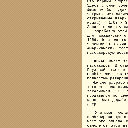
Это первый скорос
Здесь стояли боле
Фюзеляж был удли
закрыты металлич
открываемые вверх
крыла) - 1,98 х 3
Запас топлива уве
Разработка этой в
Для гражданских о
1959. Цена одного
экземпляры отлича
Американский фл
пассажирскую верс
DC-6B
имеет те 
пассажиров. В ста
Грузовой отсек в 
Double Wasp CB-1
полностью реверси
Начало разработк
того же года само
заказчиком 17 но
продавался по цен
машин был дорабо
дверь.
Учитывая желани
комбинированную 
местного авиалай
самолётов этой в