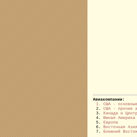
Авиакомпании:
1. США - основны
2.
США - прочие 
3.
Канада и Цент
4.
Южная Америка
5.
Европа
6.
Восточная Ази
7.
Ближний Восто