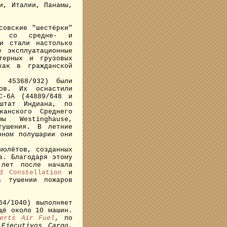
и, Италии, Панамы,
овские "шестёрки"
их со средне- и
и стали настолько
 эксплуатационные
терных и грузовых
как в гражданской
 45368/932) были
нов. Их оснастили
C-6A (44889/648 и
штат Индиана, по
канского Среднего
ы Westinghause,
тушения. В летние
рном полушарии они
олётов, созданных
а. Благодаря этому
 лет после начала
d Constellation
и
 тушении пожаров
4/1040) выполняет
щё около 10 машин.
erts Air Fuel
, по
Ejecutivos Cargo
.