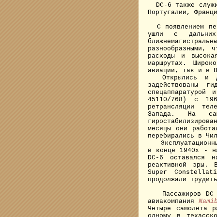
DC-6 также служил
Португалии, Франц
С появлением пер
ушли с дальних
ближнемагистраль
разнообразными, 
расходы и высока
маршрутах. Широк
авиации, так и в 
Открылись и дру
задействованы ги
спецаппаратурой 
45110/768) с 19
ретрансляции тел
Запада. На сам
гиростабилизиров
месяцы они работа
перебирались в Чи
Эксплуатационные
в конце 1940х - н
DC-6 оставался н
реактивной эры. 
Super Constella
продолжали трудит
Пассажиров DC-6 
авиакомпания
Nami
Четыре самолёта 
одному в техасс