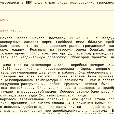
ользовался в ВВС ряда стран мира, корпорациях, гражданс
ерия.
.
актеристики.
скоре после начала поставок
DC-4/C-54
, в возду
анспортный самолёт фирмы Lockheed
имел бóльшую крей
 Было ясно, что
на послевоенном рынке гражданской ав
вскую машину. Реагируя на угрозу, фирма Douglas пре
 основу проект
DC-4
, конструкторы Дугласа под руководств
вели его кардинальную доработку. Спонсором проекта, н
июля 1944 на экземпляре C-54E с серийным номером 3632
2,06 м., кабина герметизирована. Здесь впервые 
стема регулирования давления в кабине. Она обеспечивала 
ссажиров на всех высотах. Также впервые была примене
 с регулированием температуры и влажности - как в полёт
огрузочно-разгрузочных работ грузовые отсеки были 
тных контейнеров. Окна увеличились в размерах и приоб
 тумано- и морозоустойчивыми. Лобовое стекло было рассчи
ости выдержать удар 2-х килограммовой птицы.
рглось вертикальное оперение - его форма стала бол
ались прежними, но вместо сплава 24ST применён новый 75S
становлены двойные щелевые закрылки, на передней кромк
е мощная термическая противообледенительная система. 