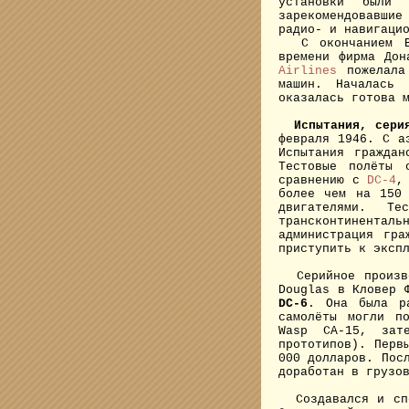
установки были 
зарекомендовавшие
радио- и навигаци
С окончанием Вт
времени фирма Дон
Airlines
пожелала
машин. Началась 
оказалась готова 
Испытания, сери
февраля 1946. С а
Испытания граждан
Тестовые полёты 
сравнению с
DC-4
,
более чем на 150 
двигателями. Т
трансконтинентал
администрация гра
приступить к эксп
Серийное произво
Douglas в Кловер 
DC-6
. Она была р
самолёты могли п
Wasp CA-15, зат
прототипов). Перв
000 долларов. Пос
доработан в грузо
Создавался и спе