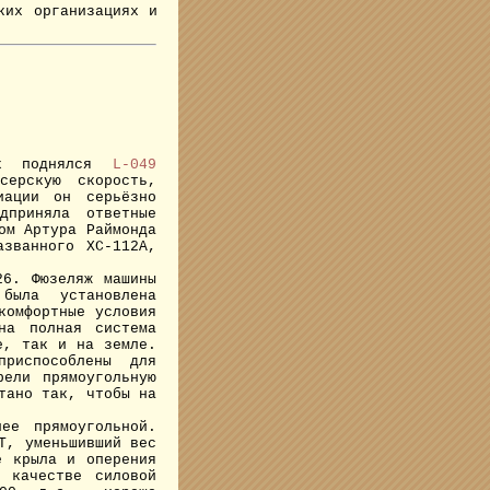
ких организациях и
х поднялся
L-049
серскую скорость,
иации он серьёзно
дприняла ответные
ом Артура Раймонда
азванного XC-112A,
6. Фюзеляж машины
была установлена
комфортные условия
на полная система
е, так и на земле.
приспособлены для
рели прямоугольную
тано так, чтобы на
ее прямоугольной.
T, уменьшивший вес
е крыла и оперения
В качестве силовой