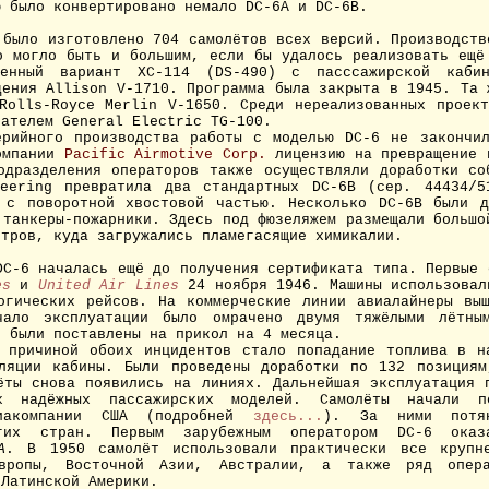
ю было конвертировано немало DC-6A и DC-6B.
ыло изготовлено 704 самолётов всех версий. Производств
о могло быть и большим, если бы удалось реализовать ещё
оенный вариант XC-114 (DS-490) с пасссажирской каби
дения Allison V-1710. Программа была закрыта в 1945. Та 
Rolls-Royce Merlin V-1650. Среди нереализованных проек
гателем General Electric TG-100.
ийного производства работы с моделью DC-6 не закончил
омпании
Pacific Airmotive Corp.
лицензию на превращение 
одразделения операторов также осуществляли доработки со
neering превратила два стандартных DC-6B (сер. 44434/5
 с поворотной хвостовой частью. Несколько DC-6B были 
 танкеры-пожарники. Здесь под фюзеляжем размещали большо
итров, куда загружались пламегасящие химикалии.
DC-6 началась ещё до получения сертификата типа. Первые 
es
и
United Air Lines
24 ноября 1946. Машины использовал
огических рейсов. На коммерческие линии авиалайнеры вы
чало эксплуатации было омрачено двумя тяжёлыми лётным
6 были поставлены на прикол на 4 месяца.
причиной обоих инцидентов стало попадание топлива в на
ляции кабины. Были проведены доработки по 132 позиция
ёты снова появились на линиях. Дальнейшая эксплуатация 
 надёжных пассажирских моделей. Самолёты начали п
виакомпании США (подробней
здесь...
). За ними потян
угих стран. Первым зарубежным оператором DC-6 оказа
A
. В 1950 самолёт использовали практически все крупне
вропы, Восточной Азии, Австралии, а также ряд опер
 Латинской Америки.