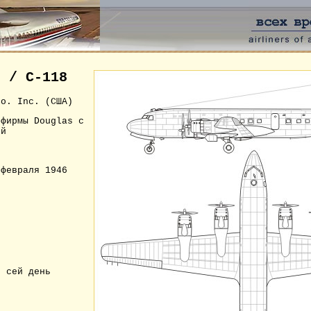
6 /
C-118
Co. Inc. (США)
 фирмы Douglas с
ой
февраля 1946
о сей день