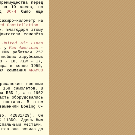
реимущества перед
а за 10 часов, по
ред
DC-4
было ещё
сажиро-километр на
ed Constellation
-
е. Благодаря этому
вигатели самолёта
.
United Air Lines
в, у
Pan American
-
США работали 257
пнейших зарубежных
s
- 18,
KLM
- 17,
ира в конце 1955,
ная компания
ARAMCO
иканские военные
и 168 самолётов. В
ла R6D-1, а с 1962
асть оборудовались
о состава. В этом
заменили Boeing C-
р. 42881/29). Он
C-118DO. Здесь был
спальными местами.
нтов она возила до