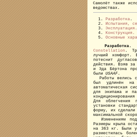
Самолёт также исп
ведомствах.
Разработка
.
Испытания, с
Эксплуатация
Конструкция.
Основные хар
Разработка.
В
Constellation
. Тр
лучший комфорт.
потеснит дугласо
действия. Взяв за
и Эда Бёртона про
были
USAAF
.
Работы велись с 
был удлинён на 
автоматическая си
для экипажа и па
кондиционирования
Для облегчения п
установки стандар
форму, их сделали
максимальной скор
Изменениям подве
Размеры крыла ост
на 363 кг. Были у
разместилась боле