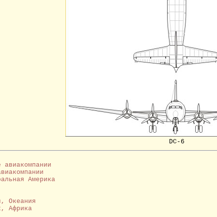
DC-6
е авиакомпании
авиакомпании
ральная Америка
я, Океания
к, Африка