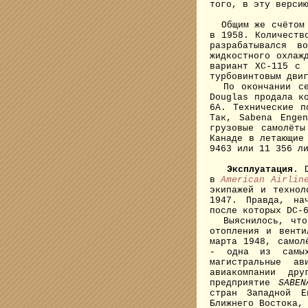
того, в эту верси
Общим же счётом б
в 1958. Количеств
разрабатывался в
жидкостного охлаж
вариант XC-115 с 
турбовинтовым дви
По окончании сер
Douglas продала к
6A. Технические п
Так, Sabena Enge
грузовые самолёты
Канаде в летающие
9463 или 11 356 л
Эксплуатация
. 
в
American Airlin
экипажей и технол
1947. Правда, на
после которых DC-
Выяснилось, что 
отопления и венти
марта 1948, самол
- одна из самых
магистральные а
авиакомпании др
предприятие
SABEN
стран Западной Е
Ближнего Востока,