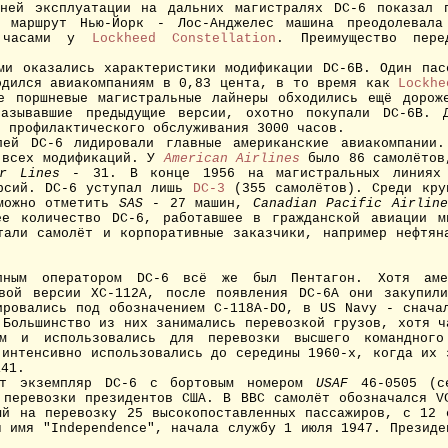
й эксплуатации на дальних магистралях DC-6 показал п
к маршрут Нью-Йорк - Лос-Анджелес машина преодолевал
 часами у
Lockheed Constellation
. Преимущество пе
 оказались характеристики модификации DC-6B. Один пас
одился авиакомпаниям в 0,83 цента, в то время как
Lockhe
е поршневые магистральные лайнеры обходились ещё дорож
казывавшие предыдущие версии, охотно покупали DC-6B. Д
з профилактического обслуживания 3000 часов.
й DC-6 лидировали главные американские авиакомпании
 всех модификаций. У
American Airlines
было 86 самолёто
r Lines
- 31. В конце 1956 на магистральных линиях 
рсий. DC-6 уступал лишь
DC-3
(355 самолётов). Среди кру
 можно отметить
SAS
- 27 машин,
Canadian Pacific Airline
 количество DC-6, работавшее в гражданской авиации м
тали самолёт и корпоративные заказчики, например нефтя
м оператором DC-6 всё же был Пентагон. Хотя амер
вой версии XC-112A, после появления DC-6A они закупил
ровались под обозначением C-118A-DO, в US Navy - снача
 Большинство из них занимались перевозкой грузов, хотя ч
ом и использовались для перевозки высшего командног
 интенсивно использовались до середины 1960-х, когда их 
141.
 экземпляр DC-6 с бортовым номером
USAF
46-0505 (се
 перевозки президентов США. В ВВС самолёт обозначался V
ый на перевозку 25 высокопоставленных пассажиров, с 12 
я имя "Independence", начала службу 1 июля 1947. Президе