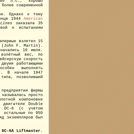
100 л.с., хорошо
 более современной
и. Однако к тому
конце 1944
American
 Lines
заказала 35
рвой к испытаниям
впервые взлетел 15
 (John F. Martin).
 начались 10 июля.
 взлётный вес, по
ейсерскую скорость
 двумя работающими
собен выполнять
ок. В начале 1947
 типа, позволивший
предприятии фирмы
 называлась просто
лотной компоновке
 двигатели Double
6 DC-6 (с учётом
, остальные по 950
яд экземпляров был
е
DC-6A Liftmaster
.