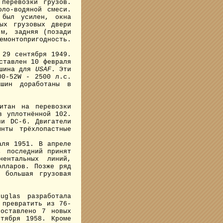
 перевозки грузов.
оло-водяной смеси.
 был усилен, окна
ых грузовых двери
 м, задняя (позади
емонтопригодность.
 29 сентября 1949.
ставлен 10 февраля
ашина для
USAF
. Эти
00-52W - 2500 л.с.
шин доработаны в
итан на перевозки
в уплотнённой 102.
ии DC-6. Двигатели
нты трёхлопастные
ля 1951. В апреле
, последний принят
нентальных линий,
олларов. Позже ряд
 большая грузовая
glas разработала
 превратить из 76-
оставлено 7 новых
тября 1958. Кроме