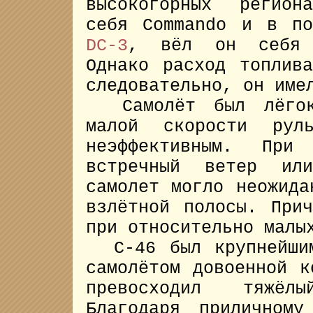
высокогорных регион
себя Commando и в по
DC-3
, вёл он себя 
Однако расход топлив
следовательно, он име
Самолёт был лёгок 
малой скорости рул
неэффективным. Пр
встречный ветер ил
самолет могло неожида
взлётной полосы. При
при относительно малы
C-46 был крупнейшим
самолётом довоенной к
превосходил тяжёл
Благодаря приличном