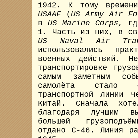
1942. К тому време
USAAF
(
US Army Air Fo
в
US Marine Corps,
гд
1. Часть из них, в св
US Naval Air Tran
использовались пра
военных действий. Н
транспортировке грузо
самым заметным соб
самолёта стало
транспортной линии 
Китай. Сначала хот
благодаря лучшим вы
большей грузоподъё
отдано C-46. Линия р