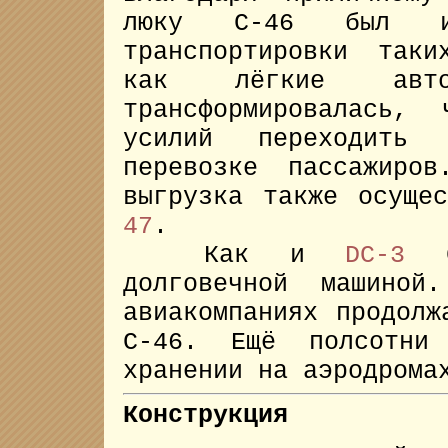
люку C-46 был ид
транспортировки таки
как лёгкие авто
трансформировалась,
усилий переходить
перевозке пассажиро
выгрузка также осуще
47
.
Как и
DC-3
Co
долговечной машиной
авиакомпаниях продолж
C-46. Ещё полсотни 
хранении на аэродрома
Конструкция