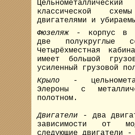
Цельнометаллический
классической схе
двигателями и убираем
Фюзеляж
- корпус в с
две полукруглые с
Четырёхместная кабин
имеет большой грузо
усиленный грузовой по
Крыло
- цельнометалл
Элероны с металлич
полотном.
Двигатели
- два двигат
зависимости от мод
следующие двигатели -