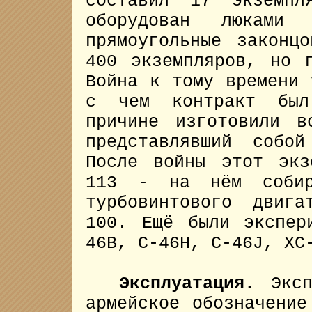
составил 17 экземпл
оборудован люками
прямоугольные законц
400 экземпляров, но 
Война к тому времени 
с чем контракт был
причине изготовили в
представлявший собо
После войны этот экз
113 - на нём собира
турбовинтового двиг
100. Ещё были экспер
46B, C-46H, C-46J, XC
Эксплуатация.
Экспл
армейское обозначение