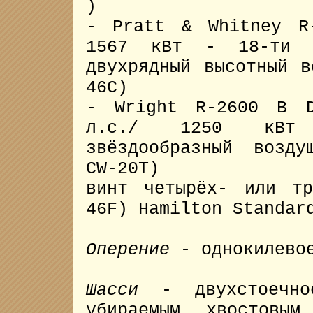
)
- Pratt & Whitney R
1567 кВт - 18-ти ци
двухрядный высотный в
46C)
- Wright R-2600 B D
л.с./ 1250 кВт 
звёздообразный возду
CW-20T)
винт четырёх- или т
46F) Hamilton Standar
Оперение
- однокилевое
Шасси
- двухстоечное
убираемым хвостовым