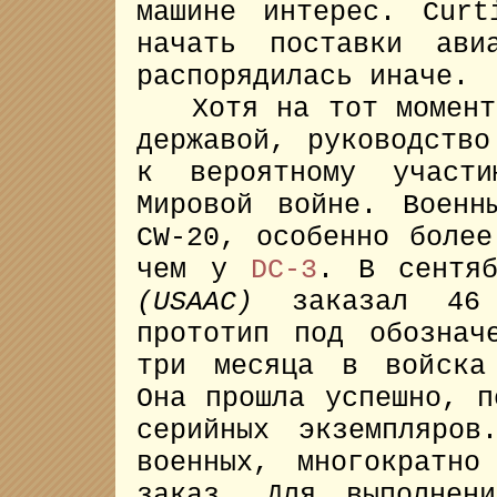
машине интерес. Curt
начать поставки ави
распорядилась иначе.
Хотя на тот момент 
державой, руководство
к вероятному участи
Мировой войне. Военн
CW-20, особенно более
чем у
DC-3
. В сентя
(USAAC)
заказал 46 
прототип под обознач
три месяца в войска
Она прошла успешно, п
серийных экземпляров
военных, многократно
заказ. Для выполнен