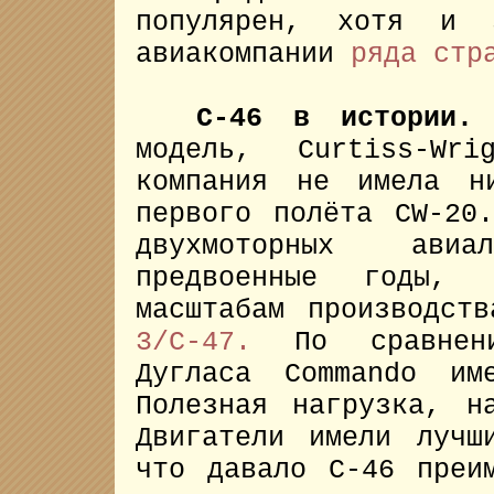
популярен, хотя и з
авиакомпании
ряда стр
C-46 в истории.
С
модель, Curtiss-W
компания не имела н
первого полёта CW-20
двухмоторных ави
предвоенные годы,
масштабам производст
3/C-47.
По сравнен
Дугласа Commando им
Полезная нагрузка, н
Двигатели имели лучш
что давало C-46 преи