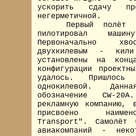
ускорить сдачу пр
негерметичной.
Первый полёт сос
пилотировал маш
Первоначально хв
двухкилевым - кили
установлены на конц
конфигурации проектн
удалось. Пришлось
однокилевой. Данн
обозначение CW-20
рекламную компанию, 
присвоено наимено
Transport". Самолёт 
авиакомпаний - нек