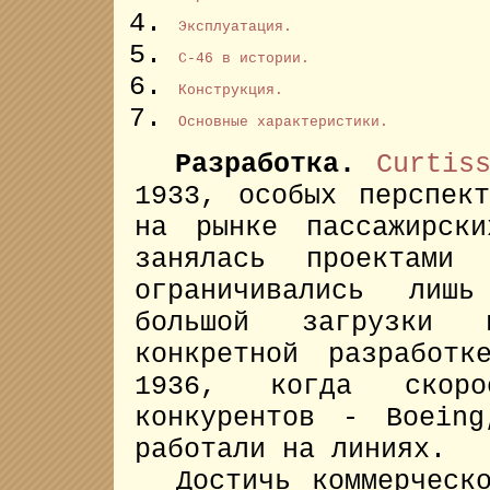
Эксплуатация.
C-46 в истории.
Конструкция.
Основные характеристики.
Разработка.
Curtis
1933, особых перспек
на рынке пассажирски
занялась проектами 
ограничивались лиш
большой загрузки
конкретной разработ
1936, когда скоро
конкурентов - Boein
работали на линиях.
Достичь коммерческо