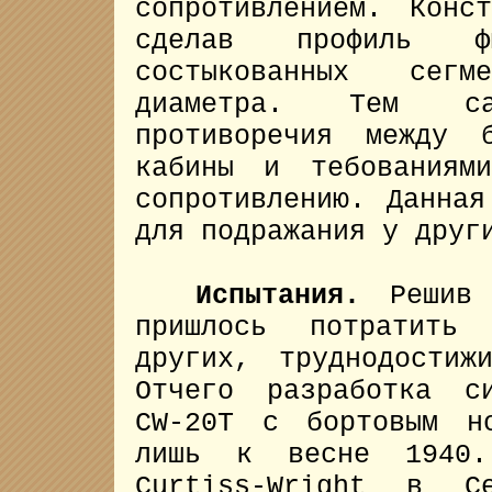
сопротивлением. Конс
сделав профиль 
состыкованных сегм
диаметра. Тем са
противоречия между 
кабины и тебованиям
сопротивлению. Данная
для подражания у друг
Испытания.
Решив о
пришлось потратить
других, труднодостиж
Отчего разработка с
CW-20T с бортовым н
лишь к весне 1940.
Curtiss-Wright в Се