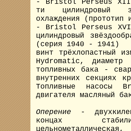
- Bristol Perseus XI
ти цилиндровый зв
охлаждения (прототип 
- Bristol Perseus XV
цилиндровый звёздообр
(серия 1940 - 1941)
винт трёхлопастный из
Hydromatic, диаметр
топливных бака - сва
внутренних секциях к
Топливные насосы B
двигателя масляный ба
Оперение
- двухкилев
концах стабили
цельнометаллическа