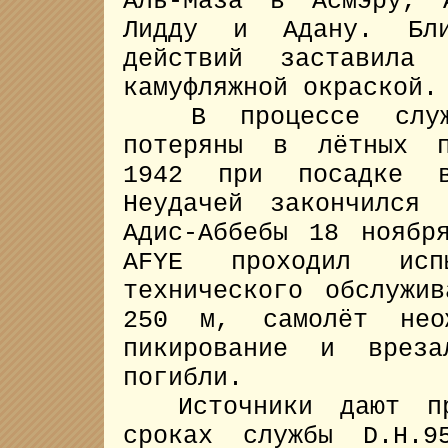
Аль-Маза в Асмэру, 
Лидду и Адану. Бли
действий заставил
камуфляжной окраской.
В процессе служб
потеряны в лётных п
1942 при посадке в
Неудачей закончился
Адис-Аббебы 18 ноябр
AFYE проходил ис
технического обслужи
250 м, самолёт нео
пикирование и врез
погибли.
Источники дают про
сроках службы D.H.9