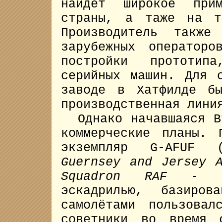
найдёт широкое при
страны, а таже на т
Производитель также
зарубежных оператор
постройки прототип
серийных машин. Для 
заводе в Хатфилде бы
производственная лини
Однако начавшаяся Вт
коммерческие планы. 
экземпляр G-AFUF (
Guernsey and Jersey A
Squadron RAF
- вое
эскадрилью, базиров
самолётами пользова
советники во время 