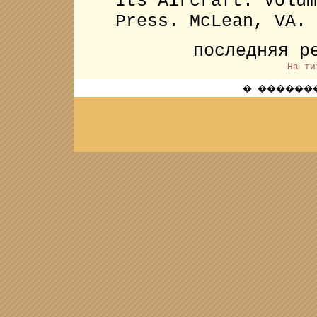
Its Aircraft: Volum
Press. McLean, VA. 
последняя р
На ти
� ��������