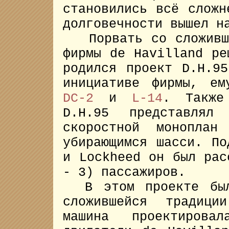
становились всё сложн
долговечности вышел н
Порвать со сложивше
фирмы de Havilland ре
родился проект D.H.
инициативе фирмы, ем
DC-2
и
L-14
. Также
D.H.95 представлял 
скоростной моноплан
убирающимся шасси. По
и Lockheed он был рас
- 3) пассажиров.
В этом проекте было
сложившейся традиц
машина проектирова