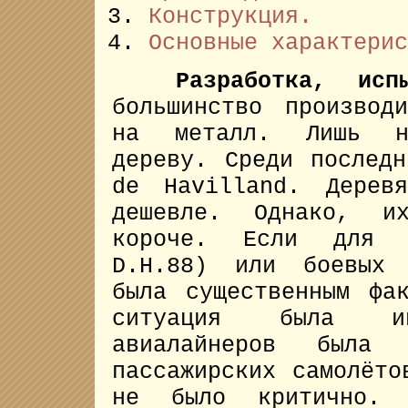
Конструкция.
Основные характерис
Разработка, ис
большинство производ
на металл. Лишь не
дереву. Среди послед
de Havilland. Дерев
дешевле. Однако, и
короче. Если для г
D.H.88) или боевых 
была существенным фа
ситуация была и
авиалайнеров была
пассажирских самолёто
не было критично. 