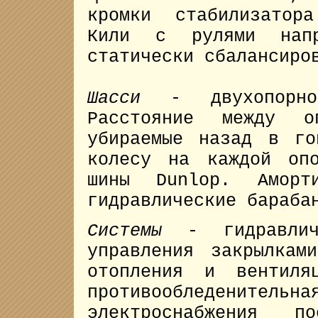
кромки стабилизатор
Кили с рулями напр
статически сбалансиро
Шасси
- двухопорно
Расстояние между 
убираемые назад в го
колесу на каждой оп
шины Dunlop. Аморти
гидравлические бараба
Системы
- гидравлич
управления закрылкам
отопления и вентиля
противообледенительн
электроснабжения 