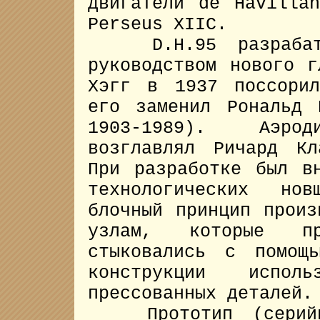
двигатели de Havilla
Perseus XIIC.
D.H.95 разрабаты
руководством нового г
Хэгг в 1937 поссори
его заменил Рональд 
1903-1989). Аэроди
возглавлял Ричард Кл
При разработке был в
технологических нов
блочный принцип произ
узлам, которые пр
стыковались с помощ
конструкции испол
прессованных деталей.
Прототип (серийны