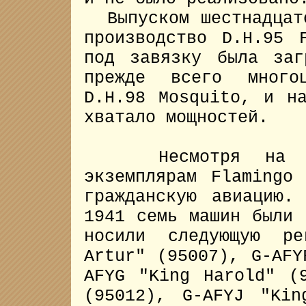
Выпуском шестнадцато
производство D.H.95 
под завязку была заг
прежде всего многоц
D.H.98 Mosquito, и н
хватало мощностей.
Несмотря на вое
экземплярам Flamingo
гражданскую авиацию.
1941 семь машин были
носили следующую ре
Artur" (95007), G-AFY
AFYG "King Harold" (
(95012), G-AFYJ "Kin