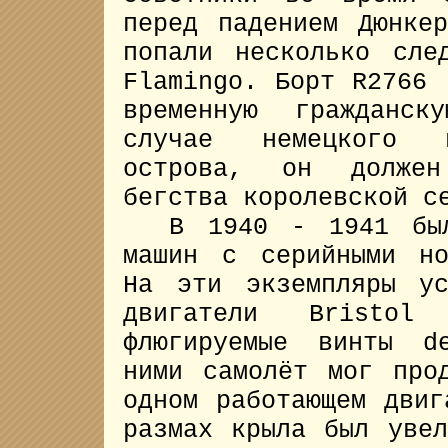
перед падением Дюнке
попали несколько сле
Flamingo. Борт R2766 
временную гражданск
случае немецкого 
острова, он должен
бегства королевской с
В 1940 - 1941 были
машин с серийными но
На эти экземпляры ус
двигатели Bristo
флюгируемые винты d
ними самолёт мог про
одном работающем двиг
размах крыла был уве