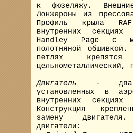
к фюзеляжу. Внешние
Лонжероны из прессов
Профиль крыла RA
внутренних секциях 
Handley Page с ме
полотняной обшивкой.
петлях крепятс
цельнометаллический, 
Двигатель
- два по
установленных в аэр
внутренних секциях 
Конструкция крепле
замену двигателя.
двигатели: