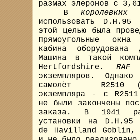
размах элеронов с 3,6
В
королевких 
использовать D.H.95
этой целью была прове
Прямоугольные окна
кабина оборудована 
Машина в такой комп
Hertfordshire.
RAF
р
экземпляров. Однако
самолёт - R2510 (
экземпляра - с R2511
не были закончены пос
заказа. В 1941 рас
установки на D.H.95 
de Havilland Goblin,
и не было реализовано