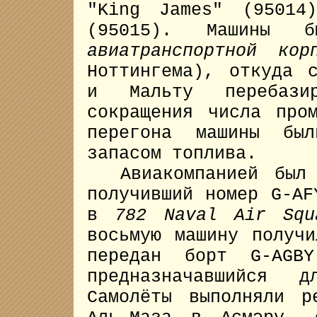
"King James" (95014
(95015). Машины 
авиатранспортной кор
Ноттингема), откуда 
и Мальту перебази
сокращения числа про
перегона машины был
запасом топлива.
Авиакомпанией был з
получивший номер G-AF
в
782 Naval Air Squ
восьмую машину получ
передан борт G-AGBY
предназначавшийся д
Самолёты выполняли р