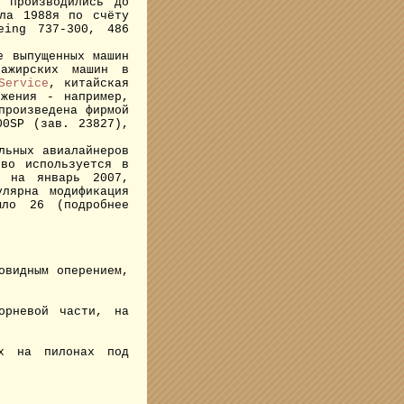
 производились до
ла 1988я по счёту
eing 737-300, 486
е выпущенных машин
сажирских машин в
Service
, китайская
жения - например,
произведена фирмой
00SP (зав. 23827),
льных авиалайнеров
во используется в
ю на январь 2007,
лярна модификация
ло 26 (подробнее
овидным оперением,
орневой части, на
ых на пилонах под