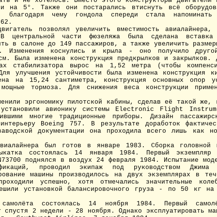
ать и не хотелось. Вместо этого конструкторы двигатели 
ли на 5°. Также они постарались втиснуть всё оборудов
, благодаря чему гондола спереди стала напоминать 
262.
гатель позволял увеличить вместимость авиалайнера,
. В центральной части фюзеляжа была сделана вставка
ить в салоне до 149 пассажиров, а также увеличить размер
. Изменения коснулись и крыла - оно получило друго
см. Была изменена конструкция предкрылков и закрылков. 
мах стабилизатора вырос на 1,52 метра (чтобы компенси
Для улучшения устойчивости была изменена конструкция к
ена на 15,24 сантиметра, конструкция основных опор у
 мощные тормоза. Для снижения веса конструкции примен
нили эргономику пилотской кабины, сделав её такой же, 
установили авионику системы Electronic Flight Instrum
нившими многие традиционные приборы. Дизайн пассажирс
 интерьеру Boeing 757. В результате доработок фактичес
заводской документации она проходила всего лишь как но
алайнера был готов в январе 1983. Сборка головной 
ыкатка состоялась 14 января 1984. Первый экземпляр
N73700 поднялся в воздух 24 февраля 1984. Испытание мод
ификаций, проводил экипаж под руководством Джима 
рование машины производилось на двух экземплярах в те
проходили успешно, хотя отмечались значительные коле
ешили установкой балансировочного груза - по 50 кг на
молёта состоялась 14 ноября 1984. Первый самол
ir
спустя 2 недели - 28 ноября. Однако эксплуатировать ма