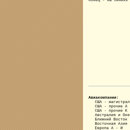
Конец - на линиях
Авиакомпании:
США - магистрал
США - прочие A 
США - прочие K 
Австралия и Оке
Ближний Восток 
Восточная Азия
Европа А - И