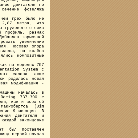
подняли, выдвинули
ание двигателя по
сечение фюзеляжа
 чем грех было не
 2,87 метра, что
ы грузового отсека
й профиль, размах
Добавлен тормозной
ровать увеличение
иля. Носовая опора
силена, на колёса
ялись композитные
как на моделях 757
entation System с
кого салона также
ки родилась новая
вая модификация -
машины началась в
 Boeing 737-300 с
ели, как и всех её
МакРобертса (Jim
чение 9 месяцев. В
бания двигателя и
 каждой законцовке
ёт был поставлен
шину первой начала