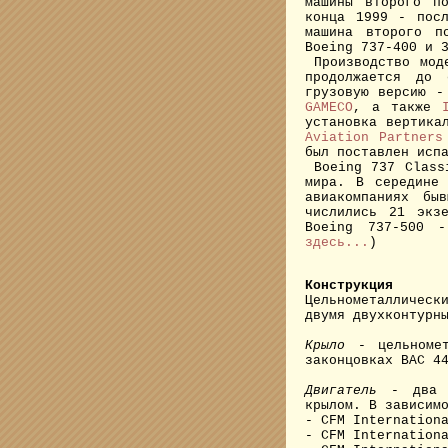
машины второго п
конца 1999 - пос
машина второго п
Boeing 737-400 и 
Производство моде
продолжается до 
грузовую версию 
GAMECO
, а также
установка вертика
Aviation Partners
был поставлен исп
Boeing 737 Classi
мира. В середине
авиакомпаниях бы
числились 21 экз
Boeing 737-500 
здесь...
)
Конструкция
Цельнометаллическ
двумя двухконтурн
Крыло
- цельномет
законцовках BAC 4
Двигатель
- два ту
крылом. В зависим
- CFM Internation
- CFM Internation