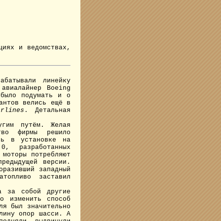
циях и ведомствах,
батывали линейку
 авиалайнер Boeing
 было подумать и о
антов велись ещё в
rlines
. Детальная
гим путём. Желая
тво фирмы решило
сь в установке на
0, разработанных
 моторы потребляют
редыдущей версии.
оразивший западный
топливо заставил
а за собой другие
о изменить способ
ля был значительно
лину опор шасси. А