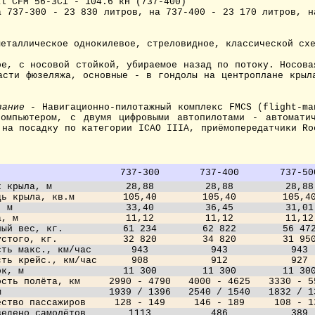
al CFM 56-3C1 - 104.6 кН (737-400)
а 737-300 - 23 830 литров, на 737-400 - 23 170 литров, н
еталлическое однокилевое, стреловидное, классической сх
е, с носовой стойкой, убираемое назад по потоку. Носова
асти фюзеляжа, основные - в гондолы на центроплане крыл
вание
- Навигационно-пилотажный комплекс FMCS (flight-ma
омпьютером, с двумя цифровыми автопилотами - автомати
 на посадку по категории ICAO IIIA, приёмопередатчики Ro
737-300
737-400
737-50
х крыла, м
28,88
28,88
28,88
дь крыла, кв.м
105,40
105,40
105,4
, м
33,40
36,45
31,01
а, м
11,12
11,12
11,12
ный вес, кг.
61 234
62 822
56 47
устого, кг.
32 820
34 820
31 95
сть макс., км/час
943
943
943
сть крейс., км/час
908
912
927
ок, м
11 300
11 300
11 30
ость полёта, км
2990 - 4790
4000 - 4625
3330 - 5
м
1939 / 1396
2540 / 1540
1832 / 1
ество пассажиров
128 - 149
146 - 189
108 - 1
ведено самолётов
1113
486
389