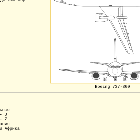
 до сих пор
Boeing 737-300
ьные
- J
- Z
ания
и Африка