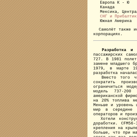
Европа К - Ю
Канада
Мексика, Центра
СНГ и Прибалтик
Южная Америка
Самолёт также исп
корпорациях.
Разработка и 
пассажирских само
727. В 1981 полет
замене младшего б
1979, в марте 1
разработка начала
Вместо того что
сократить произ
ограничиться мод
модель 737-200 
американской фирм
на 20% топлива м
Меньше и уровень 
мир в середине 
операторов и прои
Хотели конструкт
доработки. CFM56
крепления на крыл
больше, что при м