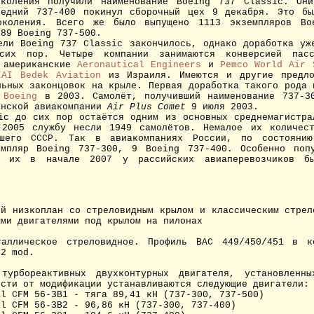
околения получили наименование Boeing 737 Classic. Они
ледний 737-400 покинул сборочный цех 9 декабря. Это бы
околения. Всего же было выпущено 1113 экземпляров Bo
389 Boeing 737-500.
ли Boeing 737 Classic закончилось, однако доработка уж
сих пор. Четыре компании занимаются конверсией пас
- американские
Aeronautical Engineers
и
Pemco World Air 
IAI Bedek Aviation
из Израиля. Имеются и другие предло
льных законцовок на крыле. Первая доработка такого рода 
 Boeing
в 2003. Самолёт, получивший наименование 737-3
анской авиакомпании
Air Plus Comet
9 июля 2003.
c до сих пор остаётся одним из основных среднемагистра
 2005 службу несли 1949 самолётов. Немалое их количест
вшего СССР. Так в авиакомпаниях России, по состояни
емпляр Boeing 737-300, 9 Boeing 737-400. Особенно попу
- их в начале 2007 у рассийских авиаперевозчиков бы
ий низкоплан со стреловидным крылом и классическим стрел
ыми двигателями под крылом на пилонах
аллическое стреловидное. Профиль BAC 449/450/451 в к
42 mod.
рбореактивных двухконтурных двигателя, установленн
ости от модификации устанавливаются следующие двигатели:
al CFM 56-3B1 - тяга 89,41 кН (737-300, 737-500)
al CFM 56-3B2 - 96,86 кН (737-300, 737-400)