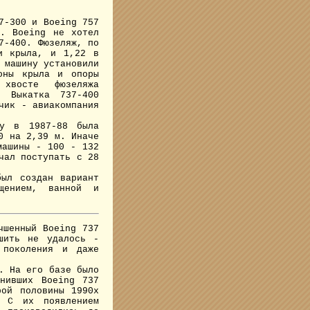
7-300 и Boeing 757
0. Boeing не хотел
7-400. Фюзеляж, по
и крыла, и 1,22 в
 машину установили
оны крыла и опоры
хвосте фюзеляжа
. Выкатка 737-400
чик - авиакомпания
у в 1987-88 была
0 на 2,39 м. Иначе
машины - 100 - 132
чал поступать с 28
ыл создан вариант
щением, ванной и
чшенный Boeing 737
шить не удалось -
 поколения и даже
. На его базе было
снивших Boeing 737
рой половины 1990х
. С их появлением