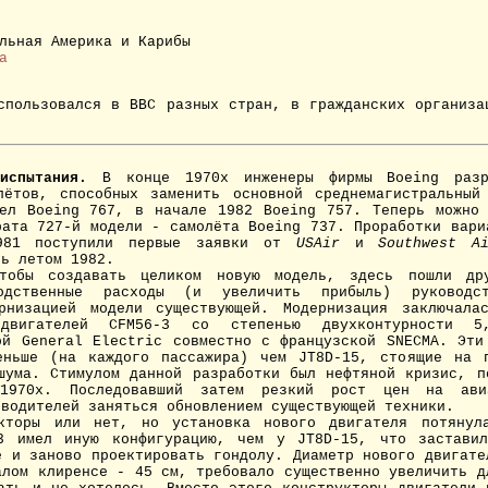
льная Америка и Карибы
а
ользовался в ВВС разных стран, в гражданских организа
испытания.
В конце 1970х инженеры фирмы Boeing разра
лётов, способных заменить основной среднемагистральный
ел Boeing 767, в начале 1982 Boeing 757. Теперь можно
рата 727-й модели - самолёта Boeing 737. Проработки вари
981 поступили первые заявки от
USAir
и
Southwest Ai
сь летом 1982.
бы создавать целиком новую модель, здесь пошли дру
водственные расходы (и увеличить прибыль) руководс
ернизацией модели существующей. Модернизация заключала
двигателей CFM56-3 со степенью двухконтурности 5,
ой General Electric совместно с французской SNECMA. Эти
еньше (на каждого пассажира) чем JT8D-15, стоящие на п
шума. Стимулом данной разработки был нефтяной кризис, п
1970х. Последовавший затем резкий рост цен на авиа
зводителей заняться обновлением существующей техники.
оры или нет, но установка нового двигателя потянул
-3 имел иную конфигурацию, чем у JT8D-15, что заставил
е и заново проектировать гондолу. Диаметр нового двигате
алом клиренсе - 45 см, требовало существенно увеличить д