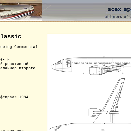
Classic
Boeing Commercial
не- и
ый реактивный
иалайнер второго
февраля 1984