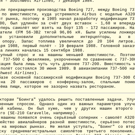
ия -
Southwest Airlines,
7 декабря 1984.
ле прекращения производства Boeing 727, между Boeing 73
 по вместимости, куда устремился Airbus с моделью A32
нт рынка, поэтому в 1985 начал разработку модификации 73
300, был удлинён за счёт двух вставок - 1,68 м вперед
еперь самолёт мог взять на борт 135 - 172 пассажиров. На
гатели CFM 56-3B2 тягой 96,86 кН. Были усилены лонжер
о установили дополнительные интерцепторы, а в 
ю опору. Запас топлива увеличился до 20 104 литров
аря 1988, первый полёт - 19 февраля 1988. Головной заказ
на линиях началась 15 сентября 1988.
пный спрос и на машины меньшей вместимости. Поэтом
я 737-500 с фюзеляжем, укороченным по сравнению с 737-30
кация была лишь чуть чуть длиннее 737-200. Вместимость 
 полёт состоялся 30 июня 1989. В авиакомпании 737-500 на
thwest Airlines
).
азе основной пассажирской модификации Boeing 737-300 б
 на 20 пассажиров с конференц-залом, спальным поме
иёма пищи, которое не зазорно назвать рестораном.
орам "Боинга" удалось решить поставленные задачи. Улу
уженным спросом. Однако один из важных параметров улуч
ой кабины. Он был хуже, чем у других машин второго
ого (SE-210 Caravelle, например).
ашины появился очень серьёзный соперник - самолёт А320
ейство авиалайнеров разной вместимости, серьёзно поте
 на мировых рынках. Не желая уступать, "Боинг" со вто
ску среднемагистральных самолётов третьего поколения