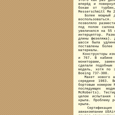
этого как раз дел
вперёд и поверну
бокам от турбин
Messerschmitt Me 
Более мощный дви
воспользоваться
позволяло размест
под полом салона
увеличился на 55 
интерцептор. Раз
длины фюзеляжа). 
шасси была удлин
поставлены более
материалы.
Конструкторы изме
и 767. В кабине 
мониторами, заме
сделали подобным
модель, хотя по 
Boeing 737-300.
Макет нового ави
середине 1983. В
бортовым номером 
последующих мод
McRoberts). Тести
целом испытания 
крыла. Проблему р
крыла.
Сертификация са
авиакомпании
USA