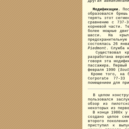
другая авиакомпан
Модификации.
Пос
образовался брешь
терять этот сегме
сравнению с 737-
корневой части. Т
более мощные дви
шасси. На крыл
предохранительну
состоялась 26 янв
Piedmont
. Служба 
Существовал кру
разработана верси
говоря эта модифи
пассажира. Первый
февраля 1990 (
Sou
Кроме того, на б
Corporate 77-33
помещением для пр
В целом конструкт
пользовался засл
обзор из пилотск
некоторых из перв
В конце 1980х у м
создано целое сем
второго поколения
приступил к выпу