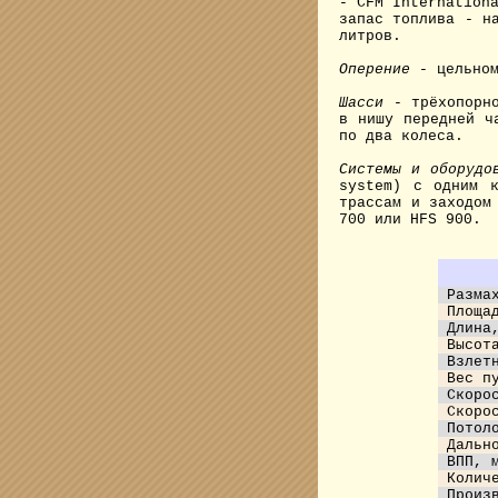
- CFM Internation
запас топлива - н
литров.
Оперение
- цельном
Шасси
- трёхопорно
в нишу передней ч
по два колеса.
Системы и оборудо
system) с одним к
трассам и заходом
700 или HFS 900.
Разма
Площа
Длина
Высот
Взлет
Вес п
Скоро
Скоро
Потол
Дальн
ВПП, 
Колич
Произ