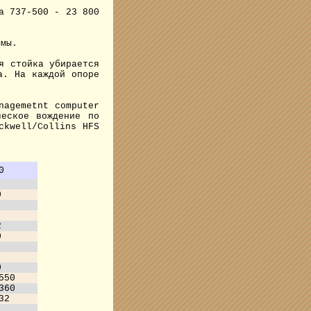
а 737-500 - 23 800
емы.
я стойка убирается
а. На каждой опоре
nagemetnt computer
ческое вождение по
ckwell/Collins HFS
0
0
2
0
0
550
360
32