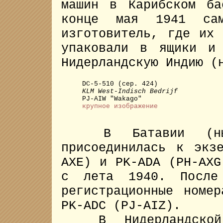
машин в Карибском ба
конце мая 1941 сам
изготовитель, где их 
упаковали в ящики и
Нидерландскую Индию (
DC-5-510 (сер. 424)
KLM West-Indisch Bedrijf
PJ-AIW "Wakago"
крупное изображение
В Батавии (ныне
присоединилась к экз
AXE) и PK-ADA (PH-AX
с лета 1940. После 
регистрационные номе
PK-ADC (PJ-AIZ).
В Нидерландской 