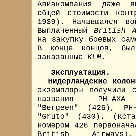
Авиакомпания даже в
общей стоимости конт
1939). Начавшаяся в
Выплаченный
British A
на закупку боевых са
В конце концов, был
заказанные
KLM
.
Эксплуатация.
Нидерландские коло
экземпляры получили 
названия - PH-AXA 
"Bergeen" (426), PH
"Gruto" (430). (Кст
номером 426 первонача
British Airways)