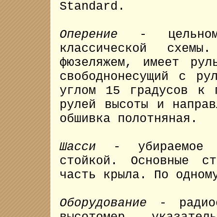
Standard.
Оперение
- цельномет
классической схем
фюзеляжем, имеет рул
свободнонесущий с ру
углом 15 градусов к 
рулей высоты и направ
обшивка полотняная.
Шасси
- убираемое т
стойкой. Основные с
часть крыла. По одном
Оборудование
- радиос