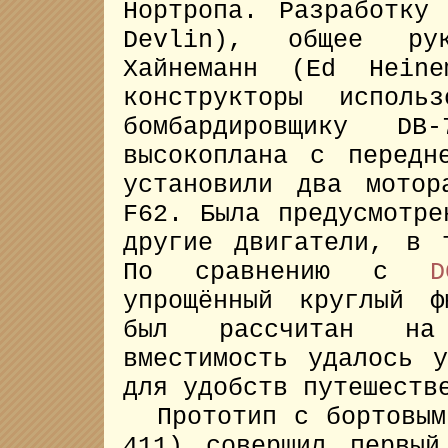
Нортропа. Разработку
Devlin), общее рук
Хайнеманн (Ed Heine
конструкторы испол
бомбардировщику D
высокоплана с передн
установили два мотор
F62. Была предусмотре
другие двигатели, в 
По сравнению с
D
упрощённый круглый ф
был рассчитан на
вместимость удалось 
для удобств путешеств
Прототип c бортовым 
411) совершил первы