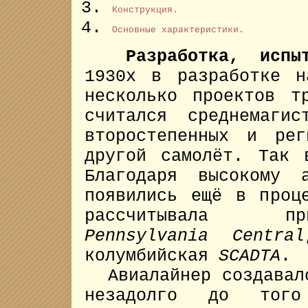
Конструкция.
Основные характеристики.
Разработка, испы
1930х в разработке н
несколько проектов т
считался среднемагис
второстепенных и рег
другой самолёт. Так 
Благодаря высокому 
появились ещё в проц
рассчитывала пр
Pennsylvania Central
колумбийская
SCADTA
.
Авиалайнер создавалс
незадолго до того