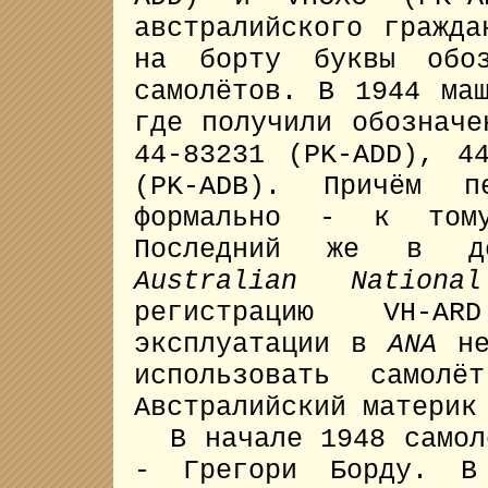
австралийского гражда
на борту буквы обоз
самолётов. В 1944 ма
где получили обозначе
44-83231 (PK-ADD), 4
(PK-ADB). Причём п
формально - к тому
Последний же в д
Australian Nationa
регистрацию VH-
эксплуатации в
ANA
не
использовать самолё
Австралийский материк
В начале 1948 самолё
- Грегори Борду. В