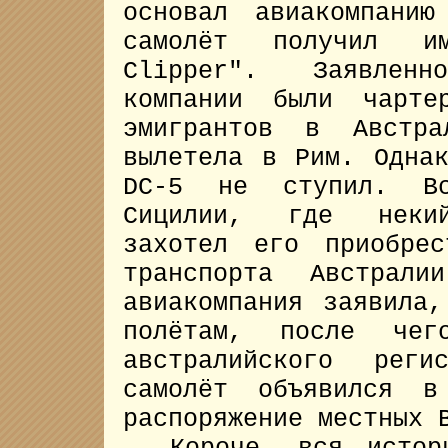
основал авиакомпани
самолёт получил и
Clipper". Заявленн
компании были чарте
эмигрантов в Австр
вылетела в Рим. Одна
DC-5 не ступил. Вс
Сицилии, где некий
захотел его приобрес
транспорта Австрали
авиакомпания заявила
полётам, после че
австралийского рег
самолёт объявился в
распоряжение местных 