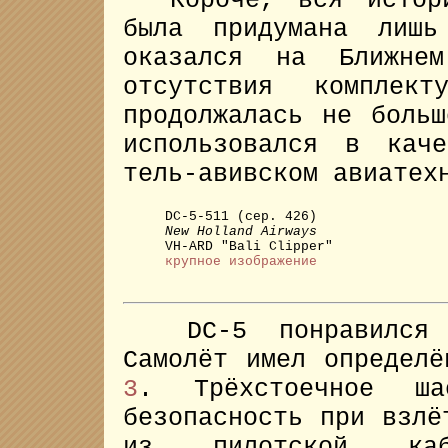
Короче, вся история
была придумана лишь
оказался на Ближнем
отсутствия комплек
продолжалась не боль
использовался в кач
тель-авивском авиатех
DC-5-511 (сер. 426)
New Holland Airways
VH-ARD "Bali Clipper"
крупное изображение
DC-5 понравился и
Самолёт имел определ
3
. Трёхстоечное ша
безопасность при взлё
из пилотской каб