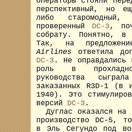
операторы стояли пере
перспективный, но е
либо старомодный
проверенный
DC-3
, по
собрату. Понятно, в
Так, на предложе
Airlines
ответила доп
DC-3
. Не оправдались 
роль в прохладно
руководства сыграл
заказанных R3D-1 (в 
1940). Это стимулиро
версий
DC-3
.
Дуглас оказался на р
производство DC-5, т
в Эль Сегундо под во