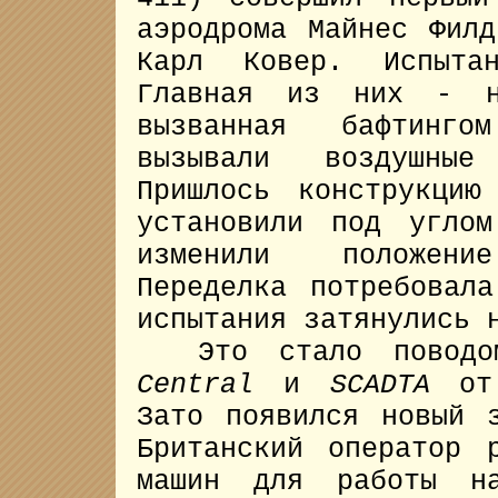
аэродрома Майнес Фил
Карл Ковер. Испыта
Главная из них - не
вызванная бафтинг
вызывали воздушны
Пришлось конструкцию
установили под угло
изменили положени
Переделка потребовал
испытания затянулись 
Это стало поводо
Central
и
SCADTA
от 
Зато появился новый
Британский оператор 
машин для работы н