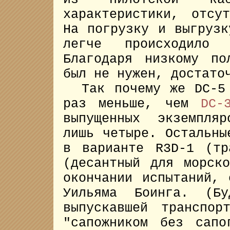
характеристики, отсу
На погрузку и выгрузк
легче происходило т
Благодаря низкому по
был не нужен, достато
Так почему же DC-5 
раз меньше, чем
DC-
выпущенных экземпля
лишь четыре. Остальн
в варианте R3D-1 (тр
(десантный для морск
окончании испытаний, 
Уильяма Боинга. (Бу
выпускавшей транспор
"сапожником без сапо