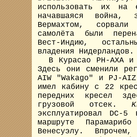
использовать их на 
начавшаяся война, з
Вермахтом, сорвал
самолёта были перен
Вест-Индию, осталь
владения Нидерландов.
В Курасао PH-AXA и 
Здесь они сменили ре
AIW "Wakago" и PJ-AIZ
имел кабину с 22 кре
передних кресел зде
грузовой отсек.
K
эксплуатировал DC-5
маршруте Парамари
Венесуэлу. Впрочем,