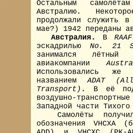
Остальным самолёта
Австралию. Некото
продолжали служить 
мае?) 1942 переданы а
Австралия.
В
RAAF
эскадрилью
No. 21 S
занимался лётный 
авиакомпании
Austr
Использовались же 
названием
ADAT (Al
Transport)
. В её под
воздушно-транспортны
Западной части Тихого
Самолёты получили
обозначения VHCXA (
ADD) и VHCXC (PK-A