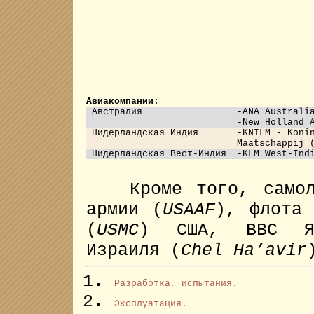
Авиакомпании:
Австралия
-ANA Australi
-New Holland 
Нидерландская Индия
-KNILM - Koni
Maatschappij 
Нидерландская Вест-Индия
-KLM West-Ind
Кроме того, самолёт
армии (
USAAF
), флота
(
USMC
) США, ВВС Яп
Израиля (
Chel Ha’avir
Разработка, испытания.
Эксплуатация.