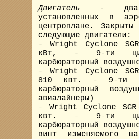
Двигатель
- два по
установленных в аэр
центроплане. Закрыты
следующие двигатели:
- Wright Cyclone SG
кВт, - 9-ти цили
карбюраторный воздушн
- Wright Cyclone SG
810 квт. - 9-ти ци
карбюраторный воздуш
авиалайнеры)
- Wright Cyclone SGR
квт. - 9-ти цили
карбюраторный воздушн
винт изменяемого ша