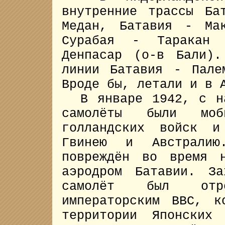
внутренние трассы Ба
Медан, Батавия - Ма
Сурабая - Таракан 
Денпасар (о-в Бали).
линии Батавия - Пале
Вроде бы, летали и в 
В январе 1942, с на
самолёты были моб
голландских войск и
Гвинею и Австрали
повреждён во время 
аэродром Батавии. За
самолёт был отр
императорским ВВС, к
территории Японских