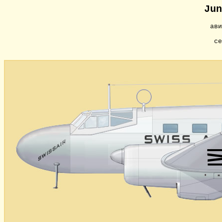
Jun
ав
се