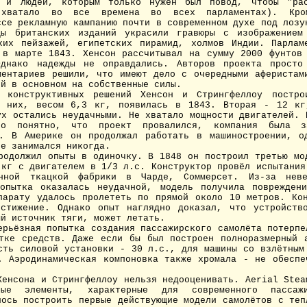
в и людей, которым только нужен был повод, чтобы "рас
 хватало во все времена во всех парламентах). Кро
ссе рекламную кампанию почти в современном духе под лозу
цы британских изданий украсили гравюры с изображением
ких пейзажей, египетских пирамид, холмов Индии. Парлам
 в марте 1843. Хенсон рассчитывал на сумму 2000 фунтов
Однако надежды не оправдались. Авторов проекта просто
ментариев решили, что имеют дело с очередными аферистам
ой в основном на собственные силы.
нструктивных решений Хенсон и Стрингфеллоу построи
з них, весом 6,3 кг, появилась в 1843. Вторая - 12 кг
ух остались неудачными. Не хватало мощности двигателей. 
ьно понятно, что проект провалился, компания была з
. В Америке он продолжал работать в машиностроении, о
не занимался никогда.
должил опыты в одиночку. В 1848 он построил третью мод
 кг с двигателем в 1/3 л.с. Конструктор провёл испытания
нной ткацкой фабрики в Чарде, Соммерсет. Из-за неве
опытка оказалась неудачной, модель получила поврежден
парату удалось пролететь по прямой около 10 метров. Ко
стижение. Однако опыт наглядно доказал, что устройств
ый источник тяги, может летать.
ёзная попытка создания пассажирского самолёта потерпе
тке средств. Даже если бы был построен полноразмерный 
сть силовой установки - 30 л.с., для машины со взлётным
. Аэродинамическая компоновка также хромала - не обеспе
сона и Стрингфеллоу нельзя недооценивать. Aerial Stea
ые элементы, характерные для современного пассажи
лось построить первые действующие модели самолётов с теп