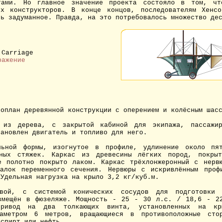
тами. Но главное значение проекта состояло в том, чт
их конструкторов. В конце концов, последователям Хенсо
ть задуманное. Правда, на это потребовалось множество де
 Carriage
ражение
коплан деревянной конструкции с оперением и колёсным шас
из дерева, с закрытой кабиной для экипажа, пассажи
тановлен двигатель и топливо для него.
ьной формы, изогнутое в профиле, удлинение около пят
чных стяжек. Каркас из древесины лёгких пород, покры
е полотно покрыто лаком. Каркас трёхлонжеронный с нерв
алок переменного сечения. Нервюры с искривлённым проф
 Удельная нагрузка на крыло 3,2 кг/куб.м.
ой, с системой конических сосудов для подготовки 
змещён в фюзеляже. Мощность - 25 - 30 л.с. / 18,6 - 2
привод на два толкающих винта, установленных на кр
иаметром 6 метров, вращающиеся в противоположные сто
 спирт или нефть.