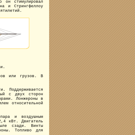
о он стимулировал
на и Стрингфеллоу
сятилетий.
си.
ров или грузов. В
и. Поддерживается
тый с двух сторон
юрами. Лонжероны в
илем относительной
пара и воздушным
2,4 кВт. Двигатель
ыле сзади. Винты
роны. Топливо для