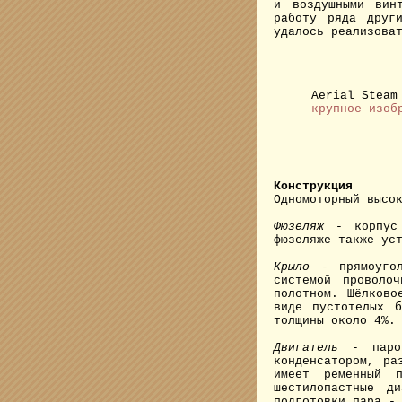
и воздушными вин
работу ряда друг
удалось реализова
Aerial Steam
крупное изоб
Конструкция
Одномоторный высо
Фюзеляж
- корпус 
фюзеляже также ус
Крыло
- прямоугол
системой проволо
полотном. Шёлково
виде пустотелых б
толщины около 4%.
Двигатель
- паров
конденсатором, ра
имеет ременный 
шестилопастные д
подготовки пара -