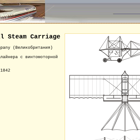
al Steam Carriage
mpany (Великобритания)
алайнера с винтомоторной
й
1842