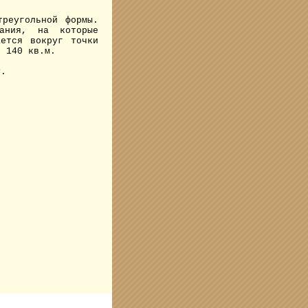
реугольной формы.
вания, на которые
ается вокруг точки
я 140 кв.м.
у.