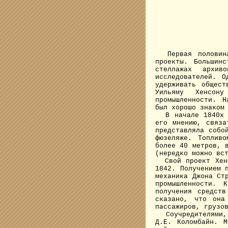
Первая половина
проекты. Большин
стеллажах архи
исследователей. О
удерживать общест
Уильяму Хенсону
промышленности. Н
был хорошо знако
В начале 1840х Х
его мнению, связа
представляла собо
фюзеляже. Топлив
более 40 метров, 
(нередко можно вс
Свой проект Хенс
1842. Получением 
механика Джона Ст
промышленности. 
получения средств
сказано, что она
пассажиров, грузо
Соучредителями, 
Д.Е. Коломбайн. 