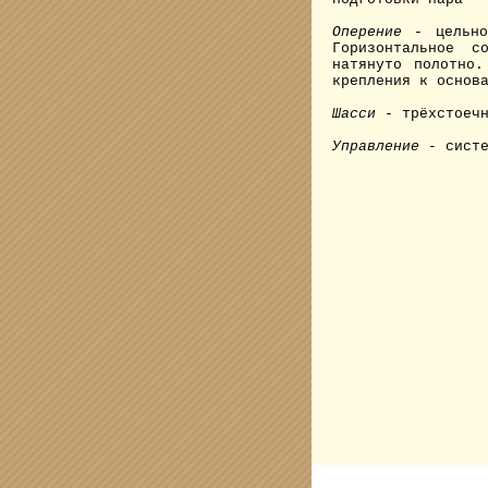
Оперение
- цельноп
Горизонтальное с
натянуто полотно.
крепления к основ
Шасси
- трёхстоечн
Управление
- систе