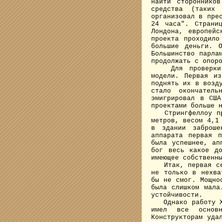
найти стороннико
средства (таких
организовал в пре
24 часа". Страни
Лондона, европейс
проекта проходило
большие деньги. 
Большинство парла
продолжать с опор
Для проверки ко
модели. Первая и
поднять их в возд
стало окончател
эмигрировал в США
проектами больше 
Стрингфеллоу про
метров, весом 4,1
в здании заброше
аппарата первая п
была успешнее, ап
бог весь какое до
имеющее собственн
Итак, первая серь
не только в нехва
бы не смог. Мощно
была слишком мала
устойчивости.
Однако работу Хен
имел все основн
Конструкторам уда