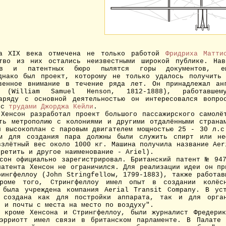
 XIX века отмечена не только работой
Фридриха Матт
ство из них остались неизвестными широкой публике. Нав
вов и патентных бюро пылятся горы документов, е
днако был проект, которому не только удалось получить
венное внимание в течение ряда лет. Он принадлежал ан
 (William Samuel Henson, 1812-1888), работавше
аряду с основной деятельностью он интересовался вопро
м с
трудами Джорджа Кейли
.
енсон разработал проект большого пассажирского самолёт
ть метрополию с колониями и другими отдалёнными страна
й высокоплан с паровым двигателем мощностью 25 - 30 л.с
ом для создания пара должны были служить спирт или не
взлётный вес около 1000 кг. Машина получила название Aer
третить и другое наименование - Ariel).
он официально зарегистрировал. Британский патент № 947
патента Хенсон не ограничился. Для реализации идеи он пр
рингфеллоу (John Stringfellow, 1799-1883), также работав
Кроме того, Стрингфеллоу имел опыт в создании колёс
 была учреждена компания Aerial Transit Company. В ус
 создана как для постройки аппарата, так и для орган
в и почты с места на место по воздуху".
кроме Хенсона и Стрингфеллоу, были журналист Фредерик
Мэрриотт имел связи в британском парламенте. В Палате 