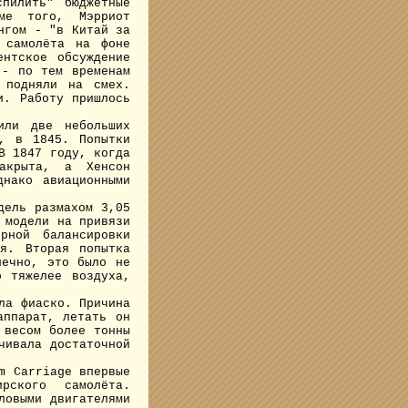
пилить" бюджетные
ме того, Мэрриот
нгом - "в Китай за
 самолёта на фоне
ентское обсуждение
 - по тем временам
 подняли на смех.
и. Работу пришлось
ли две небольших
, в 1845. Попытки
В 1847 году, когда
акрыта, а Хенсон
днако авиационными
ель размахом 3,05
 модели на привязи
рной балансировки
ия. Вторая попытка
нечно, это было не
о тяжелее воздуха,
ла фиаско. Причина
аппарат, летать он
 весом более тонны
чивала достаточной
m Carriage впервые
рского самолёта.
ловыми двигателями