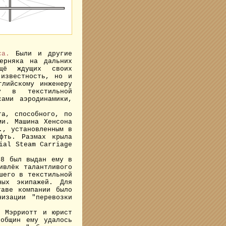
иса.
Были и другие
ерняка на дальних
щё ждущих своих
 известность, но и
глийскому инженеру
му в текстильной
сами аэродинамики,
а, способного, по
ми. Машина Хенсона
., установленным в
фть. Размах крыла
ial Steam Carriage
8 был выдан ему в
ивлёк талантливого
шего в текстильной
ных экипажей. Для
таве компании было
изации "перевозки
 Мэрриотт и юрист
общин ему удалось