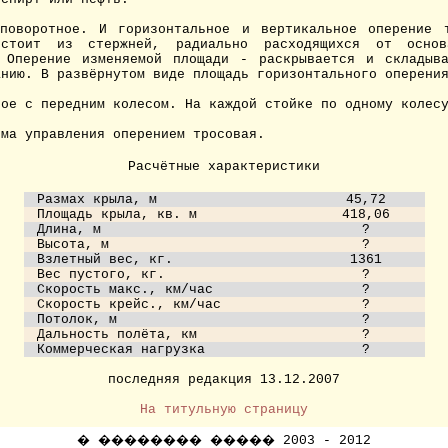
оворотное. И горизонтальное и вертикальное оперение т
остоит из стержней, радиально расходящихся от осно
 Оперение изменяемой площади - раскрывается и складыв
анию. В развёрнутом виде площадь горизонтального оперени
ое с передним колесом. На каждой стойке по одному колес
ма управления оперением тросовая.
Расчётные характеристики
Размах крыла, м
45,72
Площадь крыла, кв. м
418,06
Длина, м
?
Высота, м
?
Взлетный вес, кг.
1361
Вес пустого, кг.
?
Скорость макс., км/час
?
Скорость крейс., км/час
?
Потолок, м
?
Дальность полёта, км
?
Коммерческая нагрузка
?
последняя редакция
13.12.2007
На титульную страницу
� �������� ����� 2003 - 2012