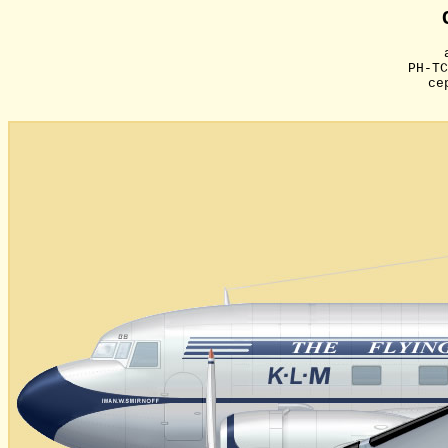
PH-TC
се