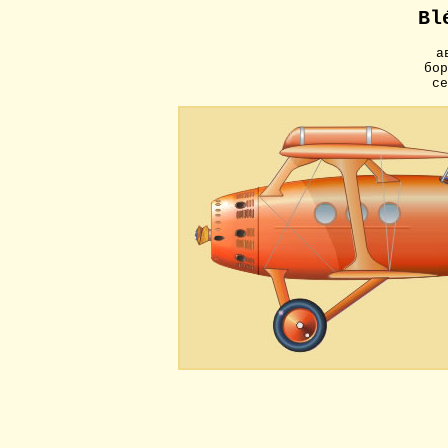
Bl
а
бор
се